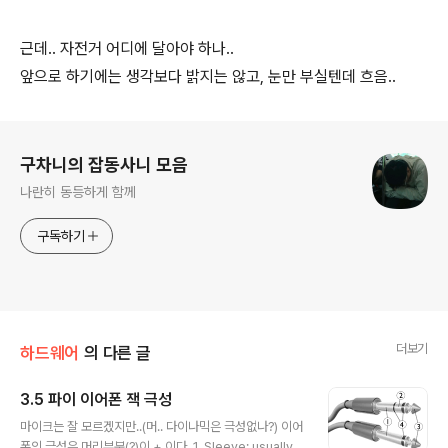
근데.. 자전거 어디에 달아야 하나..
앞으로 하기에는 생각보다 밝지는 않고, 눈만 부실텐데 흐음..
로그 정보
구차니의 잡동사니 모음
나란히 동등하게 함께
구독하기
더보기
하드웨어
의 다른 글
3.5 파이 이어폰 잭 극성
글 내용
마이크는 잘 모르겠지만..(머.. 다이나믹은 극성없나?) 이어
폰의 극성은 머리부분(?)이 + 이다. 1. Sleeve: usually g