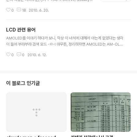
round 2. Ring: Right-hand channel for stereo sig
0
18
2010. 6. 20.
nals, negative phase for balanced mono signal
s, power supply for power-requiring mono sign
al sources 3. Tip: Left-hand channel for stereo
LCD 관련 용어
signals, positive phase for balanced mono sign
글 내용
als, signal line for unbalanced mono signals 4. In
AMOLED를 이야기 하다가 보니, 막상 이 녀석에 대해서 아는게 없었다는 생각
sulating rings [링크 : http://en.wikipedia..
이 들어 부랴부랴 검색 모드 -ㅁ-! 아무튼, 정리하자면 AMOLED는 AM-OLE
D의 약자이다. OLED는 유기 EL 소자(organic electro-luminescence)를
0
0
2010. 6. 12.
이용한 LED로 백라이트가 없이 소자 자체가 발광하는것이 특징 [유기 EL 디스
플레이 : http://e-words.ne.kr] 그리고 약간 차이가 있는 내용이지만 Activ
e / Passive Address LCDs로 나뉘는데, Passive는 과거의 느린 녀석으
로, 한 행/한 열 단위로 갱신하고 Active는 하나하나 소자를 한번에 접속하여
변경한다. 결론은 Active / Passive는 소자 제어에 대한 방법론이지 백라이트
이 블로그 인기글
나 소자의 작동 방식..