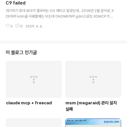
C9 failed
글 내용
여기저기 찾아 보다가 결국에는 GG 때리고 말았는데.. 2008년 2월 문서로, K
DE에서 kdm을 사용할때는 되는데 GNOME에서 gdm으로는 XDMCP가 열
리지 않는 버그가 있다고 한다. 아무튼.. KDE로 시도를 해보던가, 아니면 포기
0
0
2009. 4. 6.
를 하던가 해야겠다.. 아니면.. FC6에서는 제대로 되려나.. [링크 : http://foru
ms.fedoraforum.org/showthread.php?t=188130] 아무튼 /etc/X11/
gdm/gdm.conf의 에서 /etc/gdm/gdm.conf로 위치가 옮겨졌다.
이 블로그 인기글
claude mcp + freecad
msm (megaraid) 관리 설치
실패