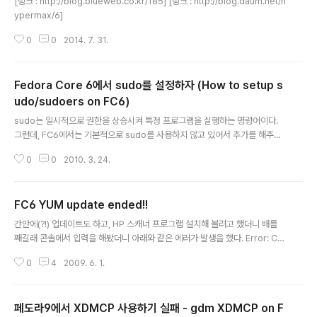
[링크 : http://blog.blueweb.co.kr/185] [링크 : http://blog.daum.net/h
ypermax/6]
0
0
2014. 7. 31.
Fedora Core 6에서 sudo를 설정하자 (How to setup s
udo/sudoers on FC6)
글 내용
sudo는 일시적으로 권한을 상승시켜 특정 프로그램을 실행하는 명령어이다.
그런데, FC6에서는 기본적으로 sudo를 사용하지 않고 있어서 추가를 해주어
야 한다. /etc/sudoers 는 설정파일로 ## Next comes the main part: w
0
0
2010. 3. 24.
hich users can run what software on ## which machines (the sud
oers file can be shared between multiple ## systems). ## Synta
x: ## ## user MACHINE=COMMANDS ## ## The COMMANDS se
FC6 YUM update ended!!
ction may have other options added to it. ## ## Allow root to run
글 내용
any commands a..
간만에(?!) 업데이트도 하고, HP 스캐너 프로그램 설치해 볼려고 했더니 배를
째길래 콘솔에서 입력을 해봤더니 아래와 같은 에러가 발생을 했다. Error: Ca
nnot find a valid baseurl for repo: updates 검색을 해보니 2년 전에 re
0
4
2009. 6. 1.
pository가 종료되었으니 FC10으로 갈아 타라고 되어있다.. 미네랄 ㄱ- 게다
가.. FC8까지 올해 1월에 종료.. 니미럴 ㄱ- [링크 : http://www.linuxquesti
ons.org/questions/linux-general-1/] 2010.01.26 추가 /etc/yum.co
페도라9에서 XDMCP 사용하기 실패 - gdm XDMCP on F
nf /etc/yum.repos.d 에 yum 관련 설정파일들이 존재한다.