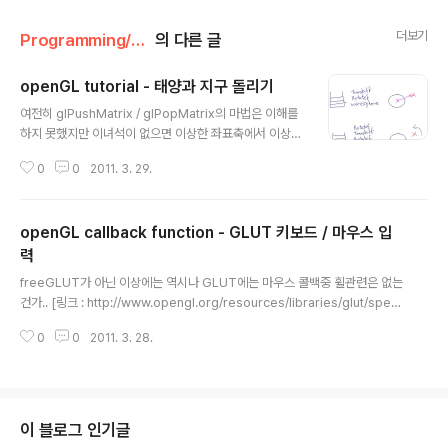
더보기
Programming/openGL
의 다른 글
openGL tutorial - 태양과 지구 돌리기
글 내용
여전히 glPushMatrix / glPopMatrix의 마법은 이해를
하지 못했지만 이녀석이 없으면 이상한 좌표축에서 이상하
게 작동하는 것으로 보인다 -_- 아무튼 glPushMatrix 이
0
0
2011. 3. 29.
후에는 추가된 개체를 중심으로 glRotate / glTranslate
f 가 수행이 되며 push/pop이라는 용어가 보여주듯 스택
에 차곡차곡 쌓이며 추가된 이후의 객체에 대해 적용이 된
openGL callback function - GLUT 키보드 / 마우스 입
다. 스택에 들어가는 것과 공간의 변화를 한번 정리해보자
면 다음과 같은데 어떻게 보면 Rotate와 Translate는 좌
력
글 내용
표계 자체를 변경시키며 왜곡된(?) 공간에 개체를 놓으면
freeGLUT가 아닌 이상에는 역시나 GLUT에는 마우스 콜백중 휠관련은 없는
서 회전을 시키는 식으로 구성이 된 것으로 보인다. #inclu
건가.. [링크 : http://www.opengl.org/resources/libraries/glut/spec
de "windows.h" #include "GL/gl.h" #include "GL/
3/node45.html] [링크 : http://www.opengl.org/resources/librarie
glu.h"..
0
0
2011. 3. 28.
s/glut/spec3/node49.html]
이 블로그 인기글