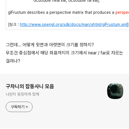
GLdouble nearVal, GLdouble farVal);
glFrustum describes a perspective matrix that produces a
perspec
[링크 :
http://www.opengl.org/sdk/docs/man/xhtml/glFrustum.xml
]
그런데... 어떻게 윗면과 아랫면의 크기를 정하지?
무조건 중심점에서 해당 좌표까지의 크기에서 near / far로 자르는
걸려나?
로그 정보
구차니의 잡동사니 모음
나란히 동등하게 함께
구독하기