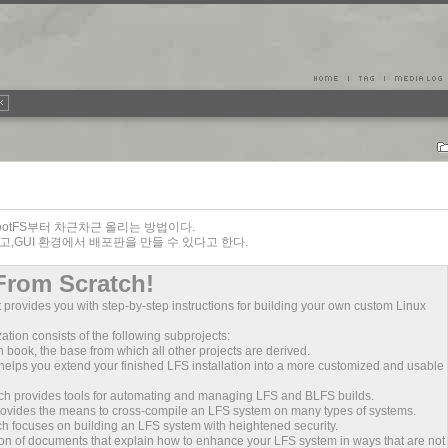
고, RootFS부터 차근차근 올리는 방법이다.
 약자이고,GUI 환경에서 배포판을 만들 수 있다고 한다.
From Scratch!
t provides you with step-by-step instructions for building your own custom Linux
ation consists of the following subprojects:
n book, the base from which all other projects are derived.
elps you extend your finished LFS installation into a more customized and usable
ch provides tools for automating and managing LFS and BLFS builds.
rovides the means to cross-compile an LFS system on many types of systems.
h focuses on building an LFS system with heightened security.
ction of documents that explain how to enhance your LFS system in ways that are not