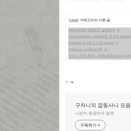
'
Linux
' 카테고리의 다른 글
gdm.conf에 XDMCP 설정하기
(2)
boot loader에서 kernel로 넘겨준 boo
fs:msdos 8.3형식으로 mount
(2)
syslinux / syslinux.cfg
(1)
리눅스 폰트 위치 - Default directory path 
구차니의 잡동사니 모음
나란히 동등하게 함께
구독하기