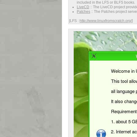
included in the LFS or BLFS books.
LiveCD
:: The LiveCD project provid
Patches
:: The Patches project serves
[LFS :
http://www.linuxfromscratch.org/
]