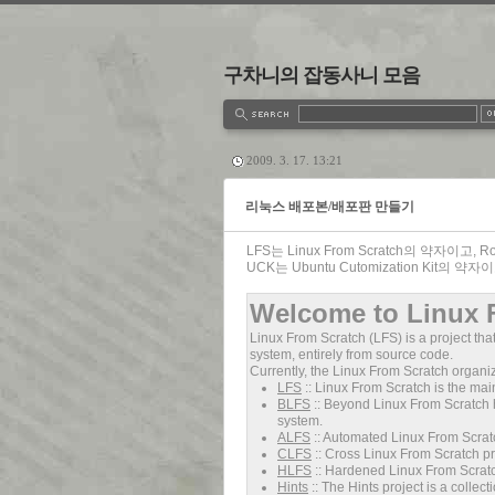
구차니의 잡동사니 모음
estbook
Admin
Write
2009. 3. 17. 13:21
리눅스 배포본/배포판 만들기
LFS는 Linux From Scratch의 약자이
UCK는 Ubuntu Cutomization Kit의
Welcome to Linux 
Linux From Scratch (LFS) is a project tha
system, entirely from source code.
Currently, the Linux From Scratch organiz
LFS
:: Linux From Scratch is the mai
BLFS
:: Beyond Linux From Scratch h
system.
ALFS
:: Automated Linux From Scrat
CLFS
:: Cross Linux From Scratch p
HLFS
:: Hardened Linux From Scratc
Hints
:: The Hints project is a colle