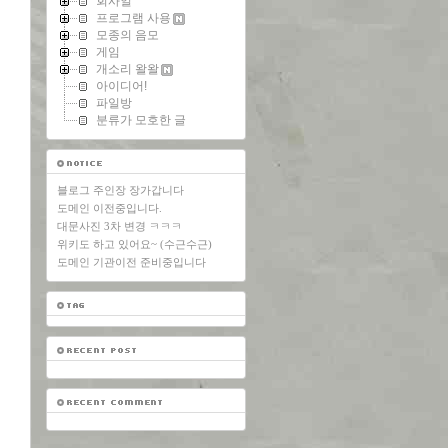
회사일
프로그램 사용
모종의 음모
게임
개소리 왈왈
아이디어!
파일방
분류가 모호한 글
블로그 주인장 장가갑니다
도메인 이전중입니다.
대문사진 3차 변경 ㅋㅋㅋ
위키도 하고 있어요~ (수근수근)
도메인 기관이전 준비중입니다