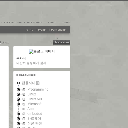
Linux
FEED
구차니
나란히 동등하게 함께
잡동사니
Programming
Linux
Linux API
Microsoft
Apple
embeded
하드웨어
이론 관련