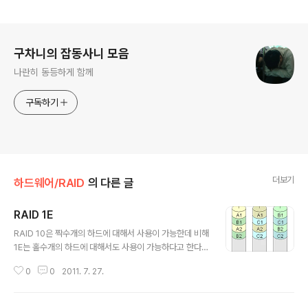
로그 정보
구차니의 잡동사니 모음
나란히 동등하게 함께
구독하기
더보기
하드웨어/RAID
의 다른 글
RAID 1E
글 내용
RAID 10은 짝수개의 하드에 대해서 사용이 가능한데 비해
1E는 홀수개의 하드에 대해서도 사용이 가능하다고 한다.
RAID 1E and RAID 10 are different. RAID 10 is a s
0
0
2011. 7. 27.
trip across mirrors. So you need 4 disks minimu
m, and even numbers there after. 2 disks each
make up a mirror and the two mirrors are stripe