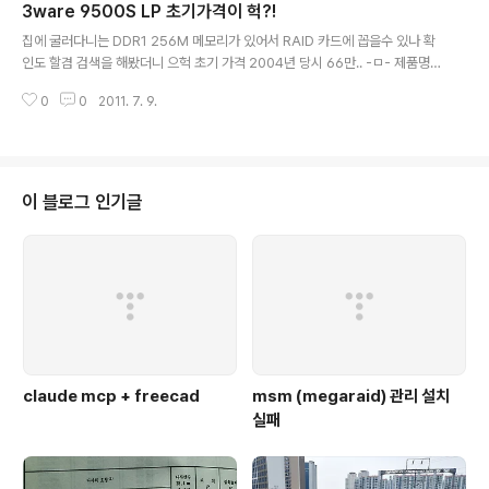
3ware 9500S LP 초기가격이 헉?!
d. This means with 4 100GB drives you get a 20
글 내용
0GB set with both increased write and significa
집에 굴러다니는 DDR1 256M 메모리가 있어서 RAID 카드에 꼽을수 있나 확
ntly increased read performance. You can loos
인도 할겸 검색을 해봤더니 으헉 초기 가격 2004년 당시 66만.. -ㅁ- 제품명
e up ..
3ware 9500S-4LP 제조사 3ware http://www.3ware.com 인터페이스
0
0
2011. 7. 9.
PCI 2.2 64-bit/66MHz 캐쉬메모리 128MB (ECC SDRAM) HDD 인터페
이스 SATA 1.0a 호환 (4CH) RAID 레벨 RAID 0, 1, 10, 5, SingleDisk (JB
OD) 기타 3ware BIOS Manager (3BM) 3ware Disk Manager2 (3DM
2) Windows 2003/XP/2000 RedHat, SuSE, FreeBSD 문의 에디트 솔
루션 http://www.edition.co.kr ..
이 블로그 인기글
claude mcp + freecad
msm (megaraid) 관리 설치
실패