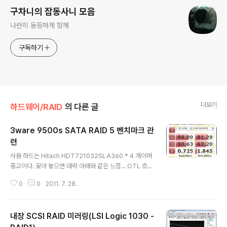
구차니의 잡동사니 모음
나란히 동등하게 함께
구독하기
더보기
하드웨어/RAID
의 다른 글
3ware 9500s SATA RAID 5 벤치마크 관
련
글 내용
사용 하드는 Hitach HDT721032SLA360 * 4 개이며
중고이다. 꽂아 놓으면 대략 아래와 같은 느낌... OTL 흐
음.. 비교내용이 다르니 머라고 말하기 애매한데, 일단 개별
0
0
2011. 7. 28.
디스크 속도는 측정해보지 않았기에 아래의 링크로 대체~
하자면.. 대략 50MB/s 정도 인듯 한데.. [링크 : http://w
ww.syncston.com/bbs/board.php?bo_table=su
내장 SCSI RAID 미러링(LSI Logic 1030 -
b03_01&wr_id=9] 일단 드라이버 깔고 나서 리부팅을
해야지 인식을 하고, 리부팅후 드라이브를 잡으려고 하면