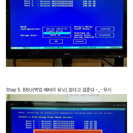
Step 5. BBU(백업 배터리 유닛) 없다고 겁준다 -_- 무시