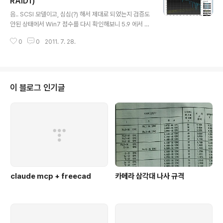
RAID1)
글 내용
Win7의 경우 아래와 같이 MBR과 GPT 중에 고르라고 한
음.. SCSI 모델이고, 심심(?) 해서 제대로 되었는지 검증도
다. 일단 호환성(이 의미가 있을려나.. RAID인데) 차원에서
안된 상태에서 Win7 점수를 다시 확인해보니 5.9 에서 5.
MBR로 클릭!(귀찮아 -_-) 아래는 RAID5로 4개 하드 디
7로 하락 -_- 뭥미? Step 1. BIOS에서 Onboard SCSI
스크를 연결한..
0
0
2011. 7. 28.
의 설정을 해줌(IS-Stripe / IM - Mirroring) Step 2. C
trl-C 였나? 아무튼 아래 화면에서 처럼 LSI Logic(SCSI
RAID Controller) 바이오스 화면에 나오는 지시문구대로
키를 눌러서 설정화면에 들어간다. 아래는 키를 누르지 않
을경우 하드를 확인해서 목록을 출력하는 화면이다. Step
이 블로그 인기글
3. 내꺼에는 어짜피 하나뿐이니까.. 엔터치면 해당 SCSI
컨트롤러의 설정으로 들어가게 되고 Step 4. "Device P
roperties"를 선택하여 어느 드라이브들을 ..
claude mcp + freecad
카메라 삼각대 나사 규격