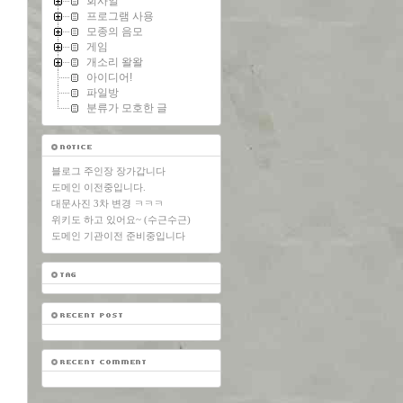
회사일
프로그램 사용
모종의 음모
게임
개소리 왈왈
아이디어!
파일방
분류가 모호한 글
블로그 주인장 장가갑니다
도메인 이전중입니다.
대문사진 3차 변경 ㅋㅋㅋ
위키도 하고 있어요~ (수근수근)
도메인 기관이전 준비중입니다