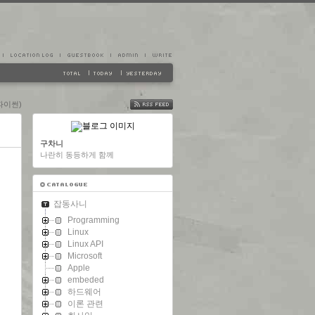
n(파이썬)
FEED
구차니
나란히 동등하게 함께
잡동사니
Programming
Linux
Linux API
Microsoft
Apple
embeded
하드웨어
이론 관련