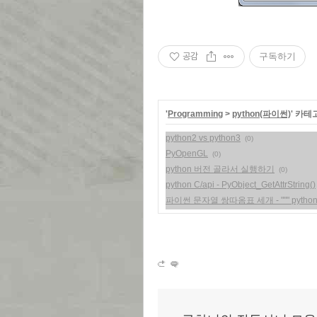
공감
구독하기
'
Programming
>
python(파이썬)
' 카테
python2 vs python3
(0)
PyOpenGL
(0)
python 버전 골라서 실행하기
(0)
python C/api - PyObject_GetAttrString()
파이썬 문자열 쌍따옴표 세개 - """ python s