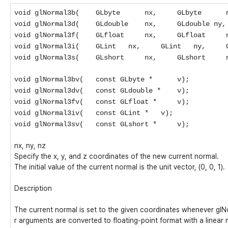
void glNormal3b(
GLbyte
nx,
GLbyte
void glNormal3d(
GLdouble
nx,
GLdouble
ny,
void glNormal3f(
GLfloat
nx,
GLfloat
void glNormal3i(
GLint
nx,
GLint
ny,
void glNormal3s(
GLshort
nx,
GLshort
void glNormal3bv(
const GLbyte *
v);
void glNormal3dv(
const GLdouble *
v);
void glNormal3fv(
const GLfloat *
v);
void glNormal3iv(
const GLint *
v);
void glNormal3sv(
const GLshort *
v);
nx, ny, nz
Specify the x, y, and z coordinates of the new current normal.
The initial value of the current normal is the unit vector, (0, 0, 1).
Description
The current normal is set to the given coordinates whenever glNor
r arguments are converted to floating-point format with a linear