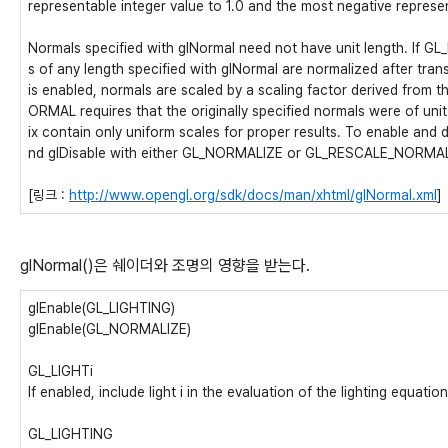
representable integer value to 1.0 and the most negative represent
Normals specified with glNormal need not have unit length. If G
s of any length specified with glNormal are normalized after t
is enabled, normals are scaled by a scaling factor derived from
ORMAL requires that the originally specified normals were of uni
ix contain only uniform scales for proper results. To enable and d
nd glDisable with either GL_NORMALIZE or GL_RESCALE_NORMA
[링크 :
http://www.opengl.org/sdk/docs/man/xhtml/glNormal.xml
]
glNormal()은 쉐이더와 조명의 영향을 받는다.
glEnable(GL_LIGHTING)
glEnable(GL_NORMALIZE)
GL_LIGHTi
If enabled, include light i in the evaluation of the lighting equati
GL_LIGHTING