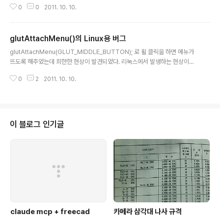
0
0
2011. 10. 10.
445 */ 446 FGAPI int FGAPIENTRY glutCreateMenu( void (* callb
ack)( int menu ) ); 447 FGAPI void FGAPIENTRY glutDestroyMenu
( int menu ); 448 FGAPI int FGAPIENTRY glutGetMenu( void ); 449
glutAttachMenu()의 Linux용 버그
FGAPI void FGAPIENTRY glutSetMenu( int menu ); 450 ..
글 내용
glutAttachMenu(GLUT_MIDDLE_BUTTON); 로 휠 클릭을 하면 메뉴가
뜨도록 해주었는데 희한한 현상이 발견되었다. 리눅스에서 발생하는 현상이고,
윈도우에서는 발생하지 않지만, 메뉴를 띄운후 메뉴가 떠있는 상태에서 메뉴가
0
2
2011. 10. 10.
아닌 다른 곳에서 마우스 버튼을 눌러 조작을 할경우 무조건 GLUT_LEFT_BU
TTON으로 인식하는 버그가 존재한다. 윈도우에서는 메뉴가 떠있는 상태에서
다른 버튼을 클릭해도 키를 무시하고 메뉴를 없앤후 부터 마우스 입력을 받아
이러한 문제는 발생하지 않는다. [링크 : http://linux.die.net/man/3/glutatt
achmenu]
이 블로그 인기글
claude mcp + freecad
카메라 삼각대 나사 규격