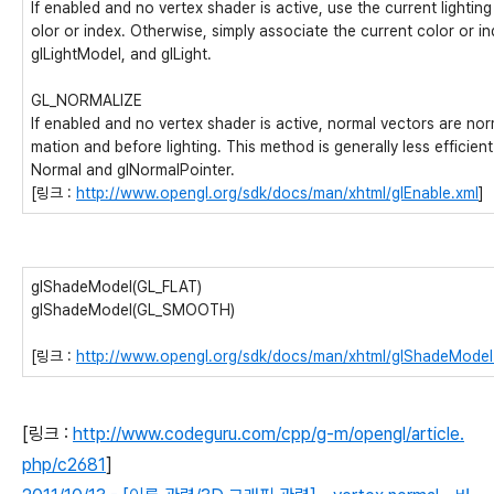
If enabled and no vertex shader is active, use the current lighti
olor or index. Otherwise, simply associate the current color or in
glLightModel, and glLight.
GL_NORMALIZE
If enabled and no vertex shader is active, normal vectors are norm
mation and before lighting. This method is generally less effic
Normal and glNormalPointer.
[링크 :
http://www.opengl.org/sdk/docs/man/xhtml/glEnable.xml
]
glShadeModel(GL_FLAT)
glShadeModel(GL_SMOOTH)
[링크 :
http://www.opengl.org/sdk/docs/man/xhtml/glShadeModel
[링크 :
http://www.codeguru.com/cpp/g-m/opengl/article.
php/c2681
]