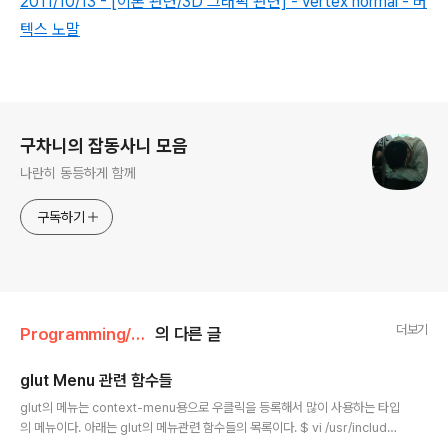
2011/10/13 - [이론 관련/3D 그래픽 관련] - vertex normal - 버
텍스 노말
로그 정보
구차니의 잡동사니 모음
나란히 동등하게 함께
구독하기
더보기
Programming/openGL
의 다른 글
glut Menu 관련 함수들
글 내용
glut의 메뉴는 context-menu용으로 우클릭을 등록해서 많이 사용하는 타입
의 메뉴이다. 아래는 glut의 메뉴관련 함수들의 목록이다. $ vi /usr/include/
GL/freeglut_std.h 443 /* 444 * Menu stuff, see freeglut_menu.c