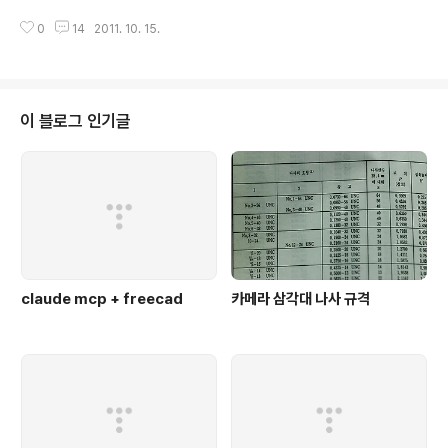
순 빨갱이 박원순 뽑아? 아덜 : 그니까~ 차라리 안철수 나왔음 고민안해도 되는
0
14
2011. 10. 15.
데 (오홍?!) 파덜 : 그렇지~ 아덜 : 근데 안철수가 박원순 지지 하잖아 파덜 : 응
아덜 : 그런데 박원순은 빨갱이잖아? 파덜 : 그렇지 아덜 : 그럼 박원순은 빨갱이
고 빨갱이를 지지하면 빨갱인데 안철수도 빨갱이야? 파덜 : ... 아덜 : 그런데 왜
안철수가 대통령 나오면 밀어 준다고 하는데 그럼 빨갱이 밀어주는거네? 쿄쿄
쿄 이렇게 천천히 납득을 시키는중 -_-v 아직 11일 남았으니 언넝 세뇌(?)를 시
이 블로그 인기글
켜 나경원만 안뽑게 해야지 -_-
claude mcp + freecad
카메라 삼각대 나사 규격