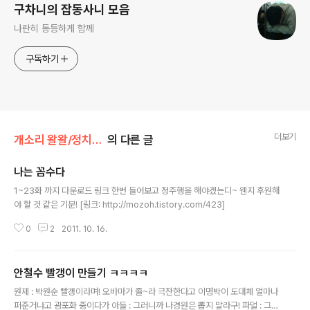
구차니의 잡동사니 모음
나란히 동등하게 함께
구독하기
더보기
개소리 왈왈/정치관련 신세한탄
의 다른 글
나는 꼼수다
글 내용
1~23화 까지 다운로드 링크 한번 들어보고 정주행을 해야겠는디~ 웬지 후원해
야 할 것 같은 기분! [링크: http://mozoh.tistory.com/423]
0
2
2011. 10. 16.
안철수 빨갱이 만들기 ㅋㅋㅋㅋ
글 내용
원제 : 박원순 빨갱이라며! 오바마가 졸~라 극찬한다고 이명박이 도대체 얼마나
퍼준거냐고 광포화 중이다가 아들 : 그러니까 나경원은 뽑지 말라구! 파덜 : 그럼