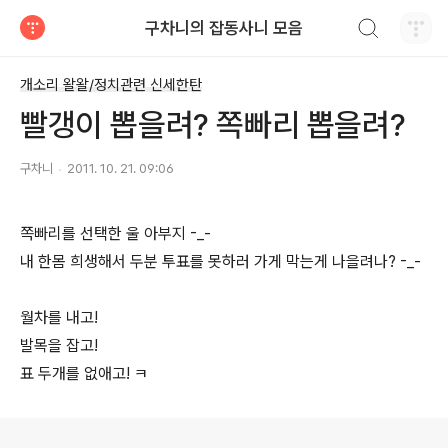
검색하기
구차니의 잡동사니 모음
티스토리
개소리 왈왈/정치관련 신세한탄
빨갱이 뽑을려? 쪽빠리 뽑을려?
구차니
2011. 10. 21. 09:06
쪽빠리를 선택한 울 아부지 -_-
내 한몸 희생해서 두분 투표를 못하러 가게 막는게 나을려나? -_-
월차를 내고!
발목을 잡고!
표 두개를 없애고! ㅋ
로그 정보