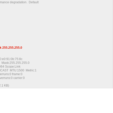
mance degradation. Default
sk 255.255.255.0
0:e0:91:0b:75:8c
 Mask:255.255.255.0
/64 Scope:Link
T MTU:1500 Metric:1
rruns:0 frame:0
rruns:0 carrier:0
2.1 KB)