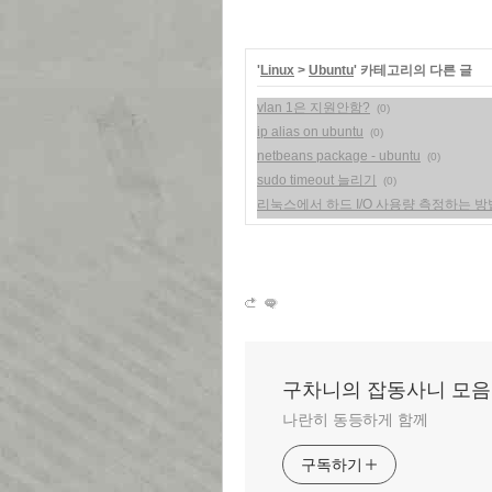
'
Linux
>
Ubuntu
' 카테고리의 다른 글
vlan 1은 지원안함?
(0)
ip alias on ubuntu
(0)
netbeans package - ubuntu
(0)
sudo timeout 늘리기
(0)
리눅스에서 하드 I/O 사용량 측정하는 방
구차니의 잡동사니 모음
나란히 동등하게 함께
구독하기