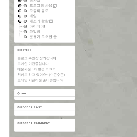
회사일
프로그램 사용
모종의 음모
게임
개소리 왈왈
아이디어!
파일방
분류가 모호한 글
블로그 주인장 장가갑니다
도메인 이전중입니다.
대문사진 3차 변경 ㅋㅋㅋ
위키도 하고 있어요~ (수근수근)
도메인 기관이전 준비중입니다