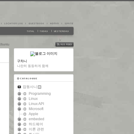
Ubuntu
FEED
구차니
나란히 동등하게 함께
잡동사니
Programming
Linux
Linux API
Microsoft
Apple
embeded
하드웨어
이론 관련