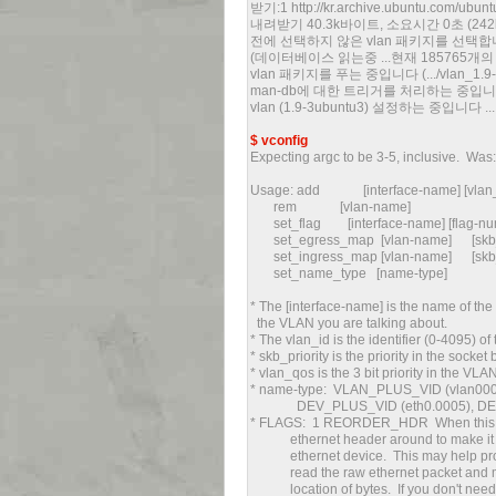
받기:1 http://kr.archive.ubuntu.com/ubuntu
내려받기 40.3k바이트, 소요시간 0초 (24
전에 선택하지 않은 vlan 패키지를 선택합
(데이터베이스 읽는중 ...현재 185765
vlan 패키지를 푸는 중입니다 (.../vlan_1.9-3
man-db에 대한 트리거를 처리하는 중입니다 
vlan (1.9-3ubuntu3) 설정하는 중입니다 ...
$ vconfig
Expecting argc to be 3-5, inclusive. Was:
Usage: add [interface-name] [vlan_
rem [vlan-name]
set_flag [interface-name] [flag-nu
set_egress_map [vlan-name] [skb_pr
set_ingress_map [vlan-name] [skb_pr
set_name_type [name-type]
* The [interface-name] is the name of the
the VLAN you are talking about.
* The vlan_id is the identifier (0-4095) o
* skb_priority is the priority in the socket 
* vlan_qos is the 3 bit priority in the VL
* name-type: VLAN_PLUS_VID (vlan00
DEV_PLUS_VID (eth0.0005), DEV_
* FLAGS: 1 REORDER_HDR When this is 
ethernet header around to make it loo
ethernet device. This may help pro
read the raw ethernet packet and ma
location of bytes. If you don't need it,