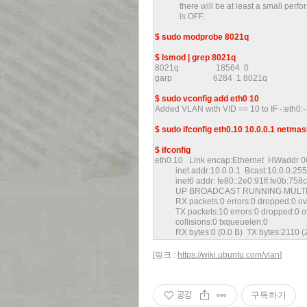
there will be at least a small perfor
is OFF.
$ sudo modprobe 8021q
$ lsmod | grep 8021q
8021q 18564 0
garp 6284 1 8021q
$ sudo vconfig add eth0 10
Added VLAN with VID == 10 to IF -:eth0:-
$ sudo ifconfig eth0.10 10.0.0.1 netma
$ ifconfig
eth0.10 Link encap:Ethernet HWaddr 0
inet addr:10.0.0.1 Bcast:10.0.0.255
inet6 addr: fe80::2e0:91ff:fe0b:758c
UP BROADCAST RUNNING MULTICAS
RX packets:0 errors:0 dropped:0 ove
TX packets:10 errors:0 dropped:0 ove
collisions:0 txqueuelen:0
RX bytes:0 (0.0 B) TX bytes:2110 (
[링크 :
https://wiki.ubuntu.com/vlan
]
공감
구독하기