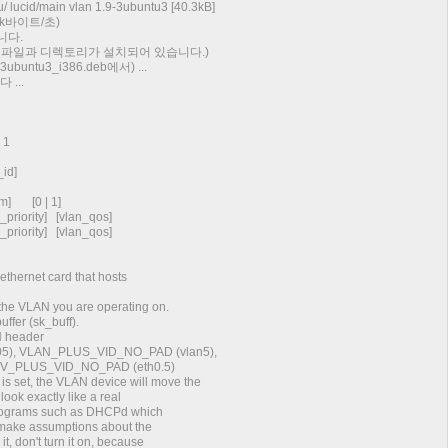
/ lucid/main vlan 1.9-3ubuntu3 [40.3kB]
2k바이트/초)
니다.
개의 파일과 디렉토리가 설치되어 있습니다.)
ubuntu3_i386.deb에서) ...
...
 1
id]
m] [0 | 1]
iority] [vlan_qos]
iority] [vlan_qos]
 ethernet card that hosts
f the VLAN you are operating on.
buffer (sk_buff).
AN header
05), VLAN_PLUS_VID_NO_PAD (vlan5),
PLUS_VID_NO_PAD (eth0.5)
set, the VLAN device will move the
k exactly like a real
grams such as DHCPd which
ke assumptions about the
 don't turn it on, because