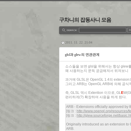
구차니의 잡동사니 모음
estbook
Admin
Write
2011. 11. 22. 21:04
glsl과 glew의 연관관계
소스들을 보면 glsl을 위해서는 항상 gle
왜 사용하는지 문득 궁금해져서 뒤져보니
과거에 GLSL은 OpenGL 1.4의 extens
그리고 ARB는 OpenGL ARB에 의해 공식적
즉, GLSL 역시 Extention 이므로, GL
E
W(G
편리하게(?) 확장하여 사용을 하게 된다.
ARB - Extensions officially approved by
[링크 :
http://www.opengl.org/resources/
[링크 :
http://glew.sourceforge.net/basic.h
Originally introduced as an extension t
ARB.