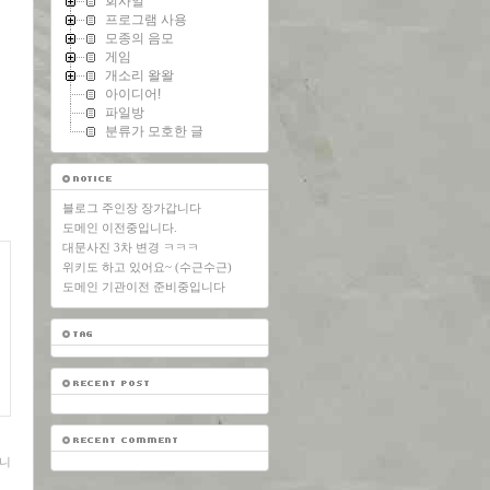
회사일
프로그램 사용
모종의 음모
게임
개소리 왈왈
아이디어!
파일방
분류가 모호한 글
블로그 주인장 장가갑니다
도메인 이전중입니다.
대문사진 3차 변경 ㅋㅋㅋ
위키도 하고 있어요~ (수근수근)
도메인 기관이전 준비중입니다
니