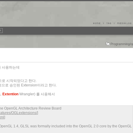
Programming/
w를 사용하는데
ion으로 시작되었다고 한다.
으로 승인된 Extension이라고 한다.
L
Extention
Wrangler) 를 사용해서
 the OpenGL Architecture Review Board
features/OGLextensions/
]
tml
]
o OpenGL 1.4, GLSL was formally included into the OpenGL 2.0 core by the OpenGL