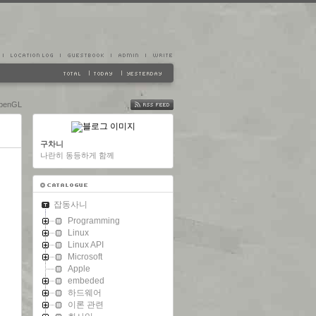
openGL
FEED
구차니
나란히 동등하게 함께
잡동사니
Programming
Linux
Linux API
Microsoft
Apple
embeded
하드웨어
이론 관련