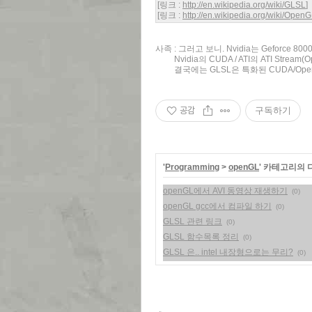
[링크 :
http://en.wikipedia.org/wiki/GLSL
]
[링크 :
http://en.wikipedia.org/wiki/Open
사족 : 그러고 보니. Nvidia는 Geforce 
Nvidia의 CUDA / ATI의 ATI Stre
결국에는 GLSL은 특화된 CUDA/Ope
공감
구독하기
'
Programming
>
openGL
' 카테고리의 
openGL에서 AVI 동영상 재생하기
(0)
openGL gcc에서 컴파일 하기
(0)
GLSL 관련 링크
(0)
GLSL 함수목록 정리
(0)
GLSL 은.. intel 내장형으로는 무리?
(0)