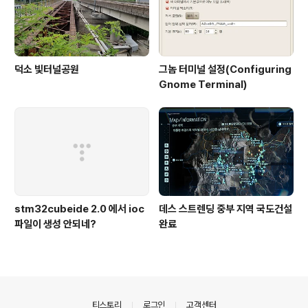
덕소 빛터널공원
그놈 터미널 설정(Configuring
Gnome Terminal)
stm32cubeide 2.0 에서 ioc
데스 스트렌딩 중부 지역 국도건설
파일이 생성 안되네?
완료
의안내
티스토리
로그인
고객센터