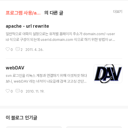
더보기
프로그램 사용/apache
의 다른 글
apache - url rewrite
글 내용
일반적으로 아파치 설정으로는 유저별 홈페이지 주소가 domain.com/~user
id 식으로 구성이 되는데 userid.domain.com 식으로 하기 위한 방법이 url r
ewrite 라고 한다. [링크 : http://www.superuser.co.kr/apache/rewrit
0
2
2011. 4. 26.
e_Module/Apache_rewrite_Module.htm] [링크 : http://httpd.apach
e.org/docs/2.0/misc/rewriteguide.html]
webDAV
글 내용
svn 로그인을 리눅스 계정과 연결하기 위해 이것저것 하다
보니, webDAV 라는 녀석이 나오길래 검색 고고싱 간단하
게 요약하자면, HTTP는 웹서비스를 위한 읽기기능만을
0
0
2010. 11. 19.
지닌 웹서버에 쓰기기능을 추가해준다. Web-based Dis
tributed Authoring and Versioning (WebDAV) Th
e most important features of the WebDAV proto
col include: locking ("overwrite prevention") pro
perties (creation, removal, and querying of infor
이 블로그 인기글
mation about author, modified date et cetera); n
ame space management (ability to..