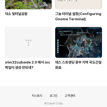
덕소 빛터널공원
그놈 터미널 설정(Configuring
Gnome Terminal)
stm32cubeide 2.0 에서 ioc
데스 스트렌딩 중부 지역 국도건설
파일이 생성 안되네?
완료
의안내
티스토리
로그인
고객센터
© Daum Corp.