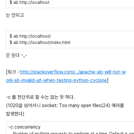
$ ab http://localhost
는 안되고
$ ab http://localhost/
$ ab http://localhost/index.html
은 된다 -_-
[링크 :
http://stackoverflow.com/.../apache-ab-will-not-w
ork-ab-invalid-url-when-testing-python-cyclone
]
-c 를 천단위로 할 수는 없는 듯 하다.
(1020을 넘어서니 socket: Too many open files(24) 에러를
발생한다)
-c concurrency
Number of multiple requests to perform at a time. Default is on