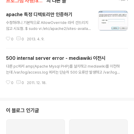
프로그램 사용/apache
의 다른 글
apache 특정 디렉토리만 인증하기
글 내용
수정하려니 기본적으로 AllowOverride 라서 건드리지
않고 시도함. $ sudo vi /etc/apache2/sites-availab
le/default Options Indexes FollowSymLinks Mult
0
0
2013. 4. 9.
iViews AllowOverride All Order allow,deny allo
w from all 귀찮으니(!) 일단 파일 퍼미션은 패스하고, 내
가 하려는 폴더인 /var/www/gnuboard4 에서 .htacce
500 internal server error - mediawiki 이전시
ss 파일을 생성하고 아래의 내용을 넣어준다. $ cat .htac
글 내용
cess AuthType Basic AuthName "Restricted Ac
다른 pc에서 amp(Apache Mysql PHP)를 설치하고 mediawiki를 이전하
cess" AuthUserFile /var/www/gnuboard4/.pw R
는데 /var/log/access.log 에서는 단순히 500 오류만 발생하고 /var/log/e
equire user test htpasswd 유틸을..
rror.log 에는 아무런 것도 표시 안되는 현상이 발생 -_- phpinfo() 를 호출하
0
0
2011. 12. 18.
는 간단한 php 소스는 문제없이 읽어 들이길래 흐음... 고심을 하다가 이런저런
쇼를 하다보니 php5-mysql 이녀석을 설치 안했다는걸 발견 -_- 설치하고 나
니 문제없이 실행된다 결론: apm(amp) 서버 설치시 apache2 php5 php5
-mysql mysql-server 이정도 패키지는 설치해주자
이 블로그 인기글