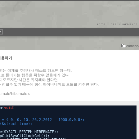
embede
 사용하기
 추가되는 예제를 추려내서 테스트 해보면 되는데,
로 들어가는 행동을 취할수 없을때가 있다.
지 모르지만 시간은 유지해야 한다면
 정할수 없기 때문에 항상 하이버네이트 모드를 켜주면 된다.
ernate\hibernate.c
n(
void
)
 = { 0, 0, 10, 26,2,2012 - 1900,0,0,0};
(&struct_time);
e(SYSCTL_PERIPH_HIBERNATE);
pClk(SysCtlClockGet());