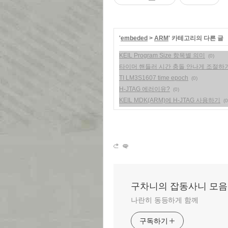
'
embeded
>
ARM
' 카테고리의 다른 글
KEIL Program Size 항목별 의미
(0)
타이머 핸들러 시간 충돌 안나게 조절하
TI LM3S1607 time epoch
(0)
H-JTAG 에러이유?
(0)
KEIL MDK(ARM)에 H-JTAG 사용하기
(0
구차니의 잡동사니 모음
나란히 동등하게 함께
구독하기