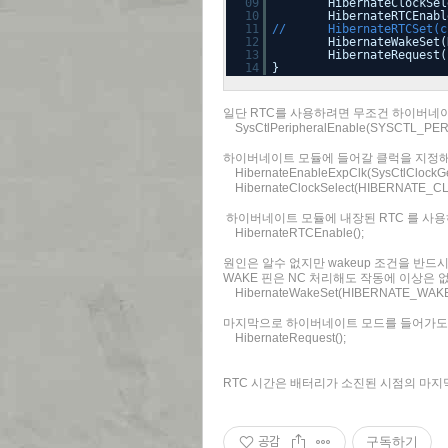
09
HibernateClockSel
10
HibernateRTCEnabl
11
// HibernateRTCSet(cu
12
HibernateWakeSet(
13
HibernateRequest(
14
}
일단 RTC를 사용하려면 무조건 하이버네
SysCtlPeripheralEnable(SYSCTL_PE
하이버네이트 모듈에 들어갈 클럭을 지정해주는데
HibernateEnableExpClk(SysCtlClockGet
HibernateClockSelect(HIBERNATE_C
하이버네이트 모듈에 내장된 RTC 를 사
HibernateRTCEnable();
원인은 알수 없지만 wakeup 조건을 반
WAKE 핀은 NC 처리해도 작동에 이상은 
HibernateWakeSet(HIBERNATE_WAKE
마지막으로 하이버네이트 모드를 들어가도
HibernateRequest();
RTC 시간은 배터리가 소진된 시점의 마지
공감
구독하기