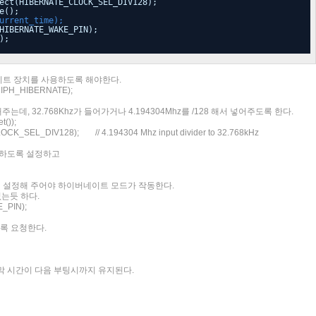
ect(HIBERNATE_CLOCK_SEL_DIV128);
e();
rrent_time);
HIBERNATE_WAKE_PIN);
);
이트 장치를 사용하도록 해야한다.
RIPH_HIBERNATE);
, 32.768Khz가 들어가거나 4.194304Mhz를 /128 해서 넣어주도록 한다.
());
LOCK_SEL_DIV128);
// 4.194304 Mhz input divider to 32.768kHz
용하도록 설정하고
드시 설정해 주어야 하이버네이트 모드가 작동한다.
없는듯 하다.
_PIN);
록 요청한다.
막 시간이 다음 부팅시까지 유지된다.