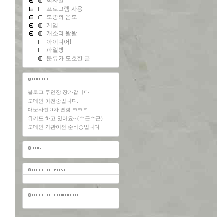
회사일
프로그램 사용
모종의 음모
게임
개소리 왈왈
아이디어!
파일방
분류가 모호한 글
블로그 주인장 장가갑니다
도메인 이전중입니다.
대문사진 3차 변경 ㅋㅋㅋ
위키도 하고 있어요~ (수근수근)
도메인 기관이전 준비중입니다