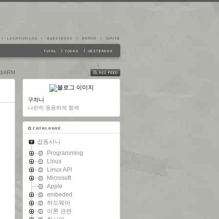
d/ARM
FEED
구차니
나란히 동등하게 함께
잡동사니
Programming
Linux
Linux API
Microsoft
Apple
embeded
하드웨어
이론 관련