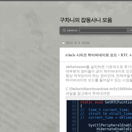
구차니의 잡동사니 모음
estbook
Admin
Write
2012. 4. 4. 10:04
ti lm3s 시리즈 하이버네이트 모드 + RTC
stellarisware를 설치하면 기본적으로
대부분의 장비들이 굳이 하이버네이트 모드
항상 켜져있어야 하는 장비인데, 언제꺼질
하이버네이트 모드를 들어갈수 있는 시점을
C:\StellarisWare\boards\ek-lm3s1968\hib
파일을 참고해서 추려내자면
01
static
void
SetRTCFucntio
02
{
03
// time_t current_time;
04
// struct tm struct_time
05
// current_time = mktime
06
07
SysCtlPeripheralEnabl
08
HibernateEnableEx