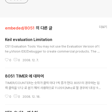
더보기
embeded/8051
의 다른 글
Keil evaluation Limitation
글 내용
C51 Evaluation Tools You may not use the Evaluation Version of t
he µVision IDE/Debugger to create commercial products. The 8
051 compiler, assembler, linker, and debugger are limited to 2 K
0
0
2008. 12. 7.
bytes of object code. Source code may be of any size. Program
s that generate more than 2 Kbytes of object code will not compi
le, assemble, or link. The debugger supports programs that are
8051 TIMER 에 대하여
2 Kbytes or smaller. T..
글 내용
TIMER/COUNTER는 숫자가 클럭 마다 1씩 증가 한다. 8051의 경우에는 입
력 클럭을 1/12 로 분기 해서 사용하므로 11.0592Mhz로 할 경우에 1초당 92
1,600 연산이 가능하다. (반대로 이야기 하자면 921,600 카운트가 진행되면 1
0
0
2008. 12. 18.
초라는 의미이지만, 16bit 카운터로는 65536이 한계이므로 0.07초 70ms
가 측정 가능한 최고 시간이다) 일단 타이머와 카운터는 인터럽트나 이런것의
영향 없이 독립적으로 증가 하므로, 정확하게 시간을 측정할 수 있는데 내가 원