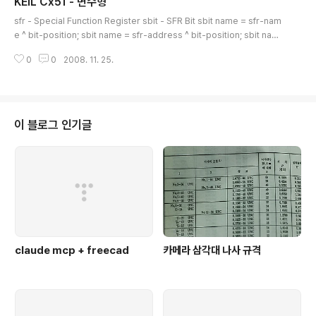
KEIL Cx51 - 변수형
하는 시간을 재기 위해서 어떻게 카운터를 설정하냐는 것이 문제였다. (물론 알
글 내용
고 나니 그럴 고민 조차 의미가 없었지만 ㄱ-) prescaler를 설정해서 1clock
sfr - Special Function Register sbit - SFR Bit sbit name = sfr-nam
에 증가하는 숫자가 1이 아니어서 원하는 횟수를 돌고(원..
e ^ bit-position; sbit name = sfr-address ^ bit-position; sbit name
= sbit-address; 두번째나 세번째나 매한가지 이지만, readability를 따지
0
0
2008. 11. 25.
자면 1번이나 2번으로 하는 것이 좋을 듯 하다. #define P0 0x80 // port 0
SFR address sbit P0_1 = P0 ^ 1; sbit P0_1 = 0x80 ^ 1; sbit P0_1 = 0
x81; 이런 방법으로 사용이 가능한데, 문제는 sfr 0x81은 SP로 정의 되어 있
다. 이런 이유로 혼동의 여지가 있으므로 주의하는게 좋을 듯 하다. 세번째 방
법..
이 블로그 인기글
claude mcp + freecad
카메라 삼각대 나사 규격