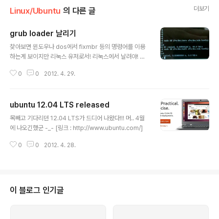
더보기
Linux/Ubuntu
의 다른 글
grub loader 날리기
글 내용
찾아보면 윈도우나 dos에서 fixmbr 등의 명령어를 이용
하는게 보이지만 리눅스 유저로서! 리눅스에서 날려야! 하
는 오기 발동 -_- 만약 로더만 날리고 싶다면 $ sudo dd
0
0
2012. 4. 29.
if=/dev/null of=/dev/sda bs=446 count=1 $ sud
o dd if=/dev/zero of=/dev/sda bs=446 count=1
파티션까지 날리고 싶다면 $ sudo dd if=/dev/null of
ubuntu 12.04 LTS released
=/dev/sda bs=512 count=1 $ sudo dd if=/dev/z
글 내용
ero of=/dev/sda bs=512 count=1 bs(block size)
목빼고 기다리던 12.04 LTS가 드디어 나왔다!!! 머.. 4월
의 크기를 조절해주면 되는데.. gparted에서 create pa
에 나오긴했군 -_- [링크 : http://www.ubuntu.com/]
rtition table을 이용해서도 완전 갈아 엎을수 있는것 같은
기분이 ..
0
0
2012. 4. 28.
이 블로그 인기글