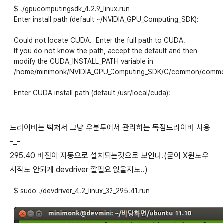
$ ./gpucomputingsdk_4.2.9_linux.run
Enter install path (default ~/NVIDIA_GPU_Computing_SDK):
Could not locate CUDA. Enter the full path to CUDA.
If you do not know the path, accept the default and then
modify the CUDA_INSTALL_PATH variable in
/home/minimonk/NVIDIA_GPU_Computing_SDK/C/common/comm
Enter CUDA install path (default /usr/local/cuda):
드라이버는 빡쳐서 그냥 우분투에서 관리하는 독점드라이버 사용
-_-
295.40 버전이 자동으로 설치되는것으로 보인다.(굳이 X윈도우
시작도 안되게 devdriver 깔필요 없을지도..)
$ sudo ./devdriver_4.2_linux_32_295.41.run