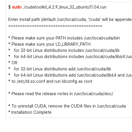
$
sudo
./cudatoolkit_4.2.9_linux_32_ubuntu11.04.run
Enter install path (default /usr/local/cuda, '/cuda' will be appende
========================================
* Please make sure your PATH includes /usr/local/cuda/bin
* Please make sure your LD_LIBRARY_PATH
* for 32-bit Linux distributions includes /usr/local/cuda/lib
* for 64-bit Linux distributions includes /usr/local/cuda/lib64:/us
* OR
* for 32-bit Linux distributions add /usr/local/cuda/lib
* for 64-bit Linux distributions add /usr/local/cuda/lib64 and /us
* to /etc/ld.so.conf and run ldconfig as root
* Please read the release notes in /usr/local/cuda/doc/
* To uninstall CUDA, remove the CUDA files in /usr/local/cuda
* Installation Complete