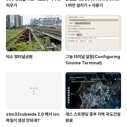
띄우기
t 버전 설치기 + 사용기
덕소 빛터널공원
그놈 터미널 설정(Configuring
Gnome Terminal)
stm32cubeide 2.0 에서 ioc
데스 스트렌딩 중부 지역 국도건설
파일이 생성 안되네?
완료