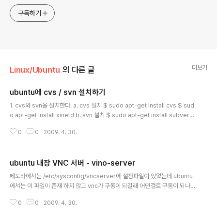
구독하기
더보기
Linux/Ubuntu
의 다른 글
ubuntu에 cvs / svn 설치하기
글 내용
1. cvs와 svn을 설치한다. a. cvs 설치 $ sudo apt-get install cvs $ sud
o apt-get install xinetd b. svn 설치 $ sudo apt-get install subversi
on c. cvs2svn 설치 $ sudo apt-get install cvs2svn d. htpasswd 설
0
0
2009. 4. 30.
치 (cvs 계정에 사용할 암호 생성용) $ sudo apt-get install apache2-util
s 2. 일단 cvs와 svn을 위해서 계정을 추가한다. "시스템 - 관리 - 사용자와 그
룹" 을 이용하여 cvs와 svn사용자를 추가하고 그룹을 사용자 그룹과 동일하게
ubuntu 내장 VNC 서버 - vino-server
해준다. 그리고 보안을 위해서 로그인은 /usr/sbin/nologin으로 해준다. (페도
글 내용
라는 경로가 ..
페도라에서는 /etc/sysconfig/vncserver에 설정파일이 있었는데 ubuntu
에서는 이 파일이 존재 하지 않고 vnc가 구동이 되길래 어떤걸로 구동이 되나
궁금해서 프로세스를 찾아 보니 vino-server라는 것이 존재했다. 일단 이녀석
0
0
2009. 4. 30.
을 찾아 보니.. 2005년 KDLP문서에도 발견되는거 봐선... 오래전부터 있어왔
던것 같다. Gnome에 통합된 VNC라고 한다. [링크 : http://kldp.org/nod