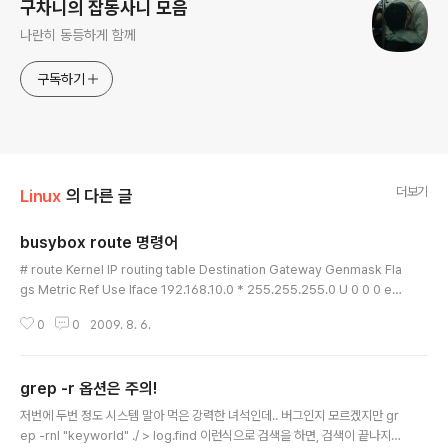
구차니의 잡동사니 모음
나란히 동등하게 함께
구독하기
더보기
Linux
의 다른 글
busybox route 명령어
글 내용
# route Kernel IP routing table Destination Gateway Genmask Fla
gs Metric Ref Use Iface 192.168.10.0 * 255.255.255.0 U 0 0 0 eth
0 default 192.168.10.1 0.0.0.0 UG 0 0 0 eth0 route 명령은 라우팅 테
0
0
2009. 8. 6.
이블에 추가/삭제를 하는데 사용된다. 일단 눈에 들어 오는것은 Flags로 U / U
G 라는 것이 있다. Flags Possible flags include U (route is up) H (tar
get is a host) G (use gateway) R (reinstate route for dynamic rout
grep -r 옵션은 주의!
ing) D (dynamically installed by da..
글 내용
저번에 두번 정도 시스템 말아 먹은 강력한 녀석인데.. 버그인지 모르겠지만 gr
ep -rnI "keyworld" ./ > log.find 이런식으로 검색을 하면, 검색이 끝나지