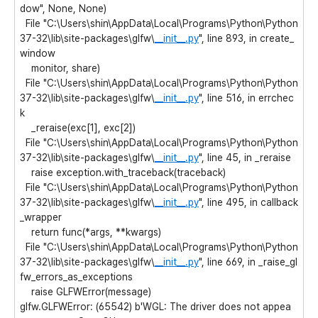
dow", None, None)
File "C:\Users\shin\AppData\Local\Programs\Python\Python
37-32\lib\site-packages\glfw\
__init__.py
", line 893, in create_
window
monitor, share)
File "C:\Users\shin\AppData\Local\Programs\Python\Python
37-32\lib\site-packages\glfw\
__init__.py
", line 516, in errchec
k
_reraise(exc[1], exc[2])
File "C:\Users\shin\AppData\Local\Programs\Python\Python
37-32\lib\site-packages\glfw\
__init__.py
", line 45, in _reraise
raise exception.with_traceback(traceback)
File "C:\Users\shin\AppData\Local\Programs\Python\Python
37-32\lib\site-packages\glfw\
__init__.py
", line 495, in callback
_wrapper
return func(*args, **kwargs)
File "C:\Users\shin\AppData\Local\Programs\Python\Python
37-32\lib\site-packages\glfw\
__init__.py
", line 669, in _raise_gl
fw_errors_as_exceptions
raise GLFWError(message)
glfw.GLFWError: (65542) b'WGL: The driver does not appea