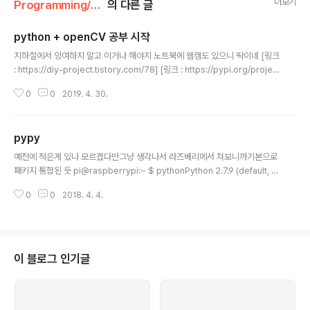
더보기
Programming/python(파이썬)
의 다른 글
python + openCV 공부 시작
글 내용
지하철에서 잉여하지 말고 이거나 해야지 노트북에 웹캠도 있으니 딱이네 [링크
: https://diy-project.tistory.com/78] [링크 : https://pypi.org/projec
t/opencv-contrib-python/] vscode와 연동하기 [링크 : https://realpyt
0
0
2019. 4. 30.
hon.com/python-development-visual-studio-code/] + C:\Users
>pip install OpenCV-Python Collecting OpenCV-Python Downloa
ding https://files.pythonhosted.org/packages/99/ad/864b2f284
pypy
517249a96190fdf6b21a291d9716115d6886938ccd86afaf821..
글 내용
예전에 적은게 있나 모르겠다만그냥 생각나서 라즈베리에서 쳐보니까기본으로
패키지 통합된 듯 pi@raspberrypi:~ $ pythonPython 2.7.9 (default, S
ep 17 2016, 20:26:04)[GCC 4.9.2] on linux2Type "help", "copyrig
0
0
2018. 4. 4.
ht", "credits" or "license" for more information.>>> exit() pi@rasp
berrypi:~ $ pypyPython 2.7.10 (4.0.1+dfsg-1+rpi1, Mar 07 2016, 1
0:36:18)[PyPy 4.0.1 with GCC 4.9.2] on linux2Type "help", "copyri
ght", "credits" or "license" for more in..
이 블로그 인기글