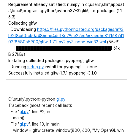
Requirement already satisfied: numpy in c:\users\shin\appdat
a\local\programs\python\python37-32\lib\site-packages (1.1
6.3)
Collecting glfw
Downloading
https://files.pythonhosted.org/packages/af/3
b/2f8c60fcb0a486eae4dd18c29de22ed667aed5e81f168741
02f8580b5900/glfw-1.7.1-py2.py3-none-win32.whl
(55kB)
|████████████████████████████████| 61k
B 27kB/s
Installing collected packages: pyopengl, glfw
Running
setup.py
install for pyopengl ... done
Successfully installed glfw-1.7.1 pyopengl-3.1.0
C:\study\python>python
gl.py
Traceback (most recent call last):
File "
gl.py
", line 92, in
main()
File "
gl.py
", line 13, in main
window = glfw.create_window(800, 600, "My OpenGL win