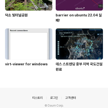
덕소 빛터널공원
barrier on ubuntu 22.04 실
패!
virt-viewer for windows
데스 스트렌딩 중부 지역 국도건설
완료
의안내
티스토리
로그인
고객센터
© Daum Corp.