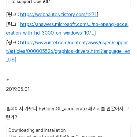
r to support OpenGL'
[링크 :
https://webnautes.tistory.com/1271
]
[링크 :
https://answers.microsoft.com/.../no-opengl-accel
eration-with-hd-3000-on-windows-10/...
]
[링크 :
https://www.intel.com/content/www/us/en/suppor
t/articles/000005526/graphics-drivers.html?language=en
_US
]
+
2019.05.01
홈페이지 가보니 PyOpenGL_accelerate 패키지를 안깔아서 그
런가?
Downloading and Installation
The easiest way to install PyOpenGL is using pip