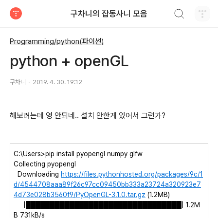
검색하기
구차니의 잡동사니 모음
티스토리
Programming/python(파이썬)
python + openGL
구차니
2019. 4. 30. 19:12
해보려는데 영 안되네.. 설치 안한게 있어서 그런가?
C:\Users>pip install pyopengl numpy glfw
Collecting pyopengl
Downloading
https://files.pythonhosted.org/packages/9c/1
d/4544708aaa89f26c97cc09450bb333a23724a320923e7
4d73e028b3560f9/PyOpenGL-3.1.0.tar.gz
(1.2MB)
|████████████████████████████████| 1.2M
B 731kB/s