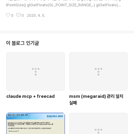
lPointSize() glGetFloatv(GL_POINT_SIZE_RANGE,..) glGetFloatv(G
L_POINT_SIZE_GRANULARITY,..) // 낱알 모양, 입자의 형상 glEnd() 선
0
0
2020. 4. 5.
glBegin(GL_LINES) glLineWidth(GLFloat value) glGetFloatv(GL_LI
NE_WIDTH_RANGE,..) glGetFloatv(GL_LINE_WIDTH_GRANULARI
TY,..) // 낱알 모양, 입자의 형상 glEnd() glBegin(GL_LINE_STRIP) glBeg
in(GL_LINE_STIPPLE) glLineStipple(GLint factor, GLushor..
이 블로그 인기글
claude mcp + freecad
msm (megaraid) 관리 설치
실패