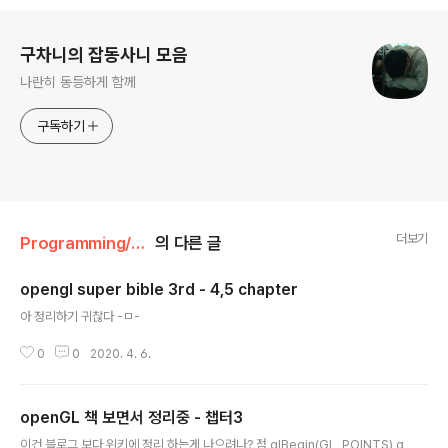
로그 정보
구차니의 잡동사니 모음
나란히 동등하게 함께
구독하기
더보기
Programming/openGL
의 다른 글
opengl super bible 3rd - 4,5 chapter
글 내용
아 정리하기 귀찮다 -ㅁ-
0
0
2020. 4. 6.
openGL 책 보면서 정리중 - 챕터3
글 내용
이건 블로그 보다 위키에 정리 하는게 나으려나? 점 glBegin(GL_POINTS) g