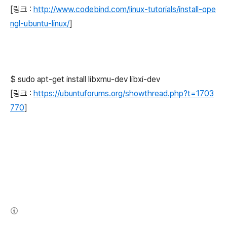
[링크 :
http://www.codebind.com/linux-tutorials/install-ope
ngl-ubuntu-linux/
]
$ sudo apt-get install libxmu-dev libxi-dev
[링크 :
https://ubuntuforums.org/showthread.php?t=1703
770
]
(새창열림)