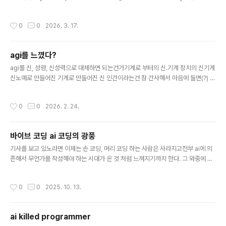
이 도달하기 힘든 최상의 쾌락을 딸깍으로 이뤄주고그게 진짜 개인이 이뤄낸 성취가
아님에도 불구하고 다 안다는 착각을 심어주어타인으로 부터의 존경의 욕구 까지 충
작성시간
0
0
2026. 3. 17.
족시켜주는 일종의 마약이 아닐까 라는 생각이 문득 들었다. 기존에는 묵묵히 지루함
과 싸우면서자기의 인생을 걸고 파고들어야 극히 일부의 사람이 이뤄낸 극상의 댓가
를"모르는 사람도 프로그래밍 할 수 있다" 라는 것으로주변의 존경/인정욕구도 충족
agi를 느꼈다?
하고 (무언가 해냈다 라는 무에서 유를 창조한 대단한 사람! 이라는 찬사)과정과 내용
글 내용
은 모르지만(!) 결과를 냈다라는 자아실현의 ..
agi를 신, 성령, 신성력으로 대체하면 되는건가기계로 부터의 신.기계 장치의 신기계
신노예로 만들어진 기계로 만들어진 신 인간이라는건 참 간사해서 마음에 들면(?) 인
간화 시키는데그럼 이제 ai는 피그말리온 효과를 넘어 인격에서 신으로 나아갈 것인
가.. '클로드 코드' 개발자 "내부용 실험 도구로 개발...사용 중 AGI 느껴" 임대준 기자
작성시간
0
0
2026. 2. 24.
업데이트 2026.02.23 18:48 댓글 0[링크 : https://www.aitimes.com/new
s/articleView.html?idxno=207095] 알트먼 "GPT-4.5 테스트 중 AGI 느꼈다
는 평 많아" 임대준 기자업데이트 2025.02.18 21:26 댓글 0[링크 : https://ww
바이브 코딩 ai 코딩의 광풍
w.aitimes.com/news/articleView..
글 내용
기사를 보고 있노라면 이제는 손 코딩, 머리 코딩 하는 사람은 사라지고전부 ai에 의
존해서 무언가를 작성해야 하는 시대가 온 것 처럼 느껴지기까지 한다. 그 와중에 창
립자가 하는 말이 개발자들이 자존심을 내세운다라..반대로 검색이 되지 않아 어떤
회사인지 모르겠지만 이 회사가 얼마나 갈지 궁금하긴 하다. 바이브 코딩에 저항하는
작성시간
0
0
2025. 10. 13.
개발자들..."인간에 대한 실존적 의문"디 인포에이션에 따르면, 샌프란시스코의 AI
스타트업 믹서스의 샤이 마그지모프 창립자는 소프트웨어 엔지니어 2명으로 인해
골머리를 앓았다. 이들은 커서나 다른 인기 코딩 도구를 활용하라는 지시에 불응했기
ai killed programmer
때문이다. 마그지모프 창립자는 "그들은 커서보다 더 잘할 수 있다고 주장했다"라고
글 내용