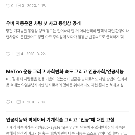
게 아니라 인터넷 상의 정보를 취합해서 그 정도의 답만 내
n?id=23502100] [링크 : https://blog.naver.com/sgjjojo/22127284235
작성시간
0
0
2020. 1. 19.
주는 ..
0] [링크 : https://en.wikipedia.org/wiki/Thesaurus] [링크 : https://terms.
tta.or.kr/dictionary/dictionaryView.do?subject=시소러스]
우버 자동운전 차량 첫 사고 동영상 공개
글 내용
망할 기자놈들 동영상 링크 정도는 걸어놔야 할 거 아냐솔찍히 말해서 저런 환경이라
면사람이 운전했어도 정말 아주 주의깊게 보다가 엄청난 반응속도로 급격하게 꺾고
자기가 사고날 각오하고 틀지 않는 이상사고를 피할 수 없었을 것으로 보인다. 일단
가로등이 없는 부분에서 검은 옷을 입고 지나가는 바람에 판단하기 힘들었을 것 같고
작성시간
1
4
2018. 3. 22.
어떤 로직으로 되어있을지 모르겠지만LIDAR가 아닌 영상판독 만으로 작동하고 있
었다면1~2초 동안의 여유라고 하나, 영상 판독을 통해 객체가 무엇인지피해야 할 물
건인지, 피할 수 있는 거리와 방향인지를 판단하기에는 너무인간에게 짧은 시간이 아
MeToo 운동 그리고 사회변화 속도 그리고 인공사회/인공지능
니었을까 생각된다. 만약에 사람이 운전했다면 깜짝놀라 핸들을 꺽어 피하고 운전자
글 내용
가 다치거나피하려 했으나 부딛혀 중상 혹은 사망이라는 결론이 나지 않았을..
머.. 절대 저 사람들을 편들 마음이 있는건 아님같은 남자로서도 쳐낼 방법이 없어서
못 쳐내는 악일뿐남자라면 남자로서의 명예를 위해서라도 저런 존재는 쳐내고 싶음
아무튼 예전에 적은적이 있나 모르겠다만,일정 나이가 되면 나라에서 급여, 숙식을
제공해서 재사회화를 강제로 하고그 과정을 수료하지 않으면 선거권이나 국민으로
작성시간
0
0
2018. 2. 19.
서의 권리를 제한하는 식으로진정한 의미의 "노인대학"이 필요하지 않을까 생각이
든다. 기술이 발전하고사회의 변화속도가 빨라지도 있는 상황에서불과 30~40년 전
에 당연시 여겨지던 것들이 지금에 와서는 범죄로 간주되고 있고모든 사람이 그러한
인공지능와 빅데이터 기계학습 그리고 "인공"에 대한 고찰
빠른 변화에 발 맞추어 변화될 수 없기에어떤 식으로든 그러한 변화를 따라가지 못할
글 내용
사람들을 업데이트 시켜야 할 필요는 있다고 보여진다. 어떻게 보면 과거에..
기계가 학습이라는 기반(sub-system)을 인간이 만들어 주었지만자신의 학습을
통해서 인간과 비교되는 혹은 레벨/차원이 다른 지능을 스스로 얻어내었다면인간에