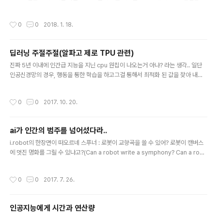
있어서 득도와 무엇이 다를까? 인간 역시 스스로 뇌나 눈 손,발 근육을 설계해서 만들
어 낸것이 아니지만스스로 지성체이고 자유의지를 가졌다고 생각을 하는데 물리적
작성시간
0
0
2018. 1. 18.
인 신체를 만들어 준 것은 인간이라 하더라도새로운 종으로서 로봇/인공지능이 발현
되는 건인정이야 인정하지 못하냐의 문제를 넘어종이 창조되고 새로운 종이 이전의
종을 도태시키는 문제로 나아가지 않을까?(도태시키지 않는다면 동물원이 되겠지)
딥러닝 주절주절(알파고 제로 TPU 관련)
아무튼 원래 하고싶었던 이야기는수 많은 데이터들 속에서 스스로 생명력을 가지고
글 내용
자라나는 지성은 어떻게 봐야 할까?그걸 과연 인간이 만들었다고 하여 "인공"지..
진짜 5년 이내에 인간급 지능을 지닌 cpu 원칩이 나오는거 아냐? 라는 생각.. 일단
인공신경망의 경우, 행동을 통한 학습을 하고그걸 통해서 최적화 된 값을 찾아 내지
만, 과거의 신경망 학습의 경우local minima에 빠져서 진짜 최적화 값이 아닌, 최적
근사값을 찾는 경우가 많았는데딥 러닝에서 이러한걸 해결했는지 모르겠고..반대로
작성시간
0
0
2017. 10. 20.
우리가 살아감에 있어서 이게 정말 최적의 답인지 알 방법이 있나?최적에 근사한 값
으로도 충분하다면 그게 해답이 아닐까? 이런 생각도 든다. local minima 값 자체
가 사람보다 뛰어난 결과를 가져온다면 된거 아닌가?그런데 결과만 중요시 하는 학
ai가 인간의 범주를 넘어섰다라..
습에서 과정을 도외시 한다면.. 지금까지 인간이 추구해온 결과를 내야 하지만, 과정
글 내용
도 중요하다 라는게 깨지는 순간AI는 인간..
i.robot의 한장면이 떠오르네 스푸너 : 로봇이 교향곡을 쓸 수 있어? 로봇이 캔버스
에 멋진 명화를 그릴 수 있냐고?(Can a robot write a symphony? Can a robo
t turn a canvas into a beautiful masterpiece?)서니 : 그럼 당신은 할 수 있나
요?(Can you?) [링크 : https://namu.wiki/w/아이%2C%20로봇][링크 : http://
작성시간
0
0
2017. 7. 26.
v.media.daum.net/v/20170726110102080?f=p] 경험적으로 어떠한 결과를
내는데 있어서 인간의 뉴런을 흉내낸 인공신경망 학습을 통해 사람보다 나은 결과를
낸다면인간이 경험적으로 더 나은 결과를 내고뛰어난 인간이 생겨나는데 대해서이
인공지능에게 시간과 연산량
역시 학습을 하지 않았다. 지성이란..
글 내용