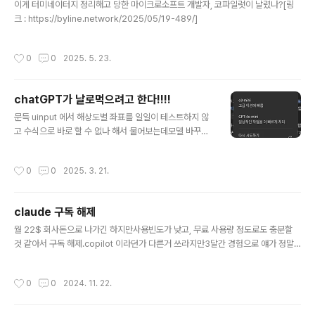
말했다. 또, 그들이 학위를 취득하기 위해 상당한 시간과 ..
이게 터미네이터지 정리해고 당한 마이크로소프트 개발자, 코파일럿이 날렸나?[링
크 : https://byline.network/2025/05/19-489/]
작성시간
0
0
2025. 5. 23.
chatGPT가 날로먹으려고 한다!!!!
글 내용
문득 uinput 에서 해상도별 좌표를 일일이 테스트하지 않
고 수식으로 바로 할 수 없나 해서 물어보는데모델 바꾸기
에 "웹 검색" 이라는게 추가되고 그걸 누르면 웹을 검색해
서 알려주나 보다.. 싶은데 2024년 3월 글 까지 끌려오는
작성시간
0
0
2025. 3. 21.
거 보면 꽤나 제약이 풀린 모양이다.근데.. 아니 내가 물어
봤는데(?) 내 글로 대답해주면 빡치겠지?!?!?AI 확 전기선
뽑아 버린다!? 자세한 구현 방법과 추가적인 예시는 uinp
claude 구독 해제
ut을 이용한 절대좌표 입력 기기 만들기에서 확인하실 수
글 내용
있습니다. 또한, uinput touch 장치 흉내내기에서는 터치
월 22$ 회사돈으로 나가긴 하지만사용빈도가 낮고, 무료 사용량 정도로도 충분할
스크린과 유사한 입력 장치를 구현하는 방법에 대해 다루
것 같아서 구독 해제.copilot 이라던가 다른거 쓰라지만3달간 경험으로 얘가 정말
고 있습니다.​
나의 생산성을 향상시켜주었냐? 라는 질문에 조건부 yes라고 하기에도 애매해서다
른 서버스를 쓰게 될지는 미지수. 내가 타자 안해도 되고,내가 타자하는 것 보다 생성
작성시간
0
0
2024. 11. 22.
하는 양이 많아서 좋아 보였지만결국에는 내가 모르는 것이기에 이해하고 써야하는
지병(?)때문에타이핑을 써내려가는 도구 그 이상으로 쓰지 못하는 나의 문제일지도
모르겠다.