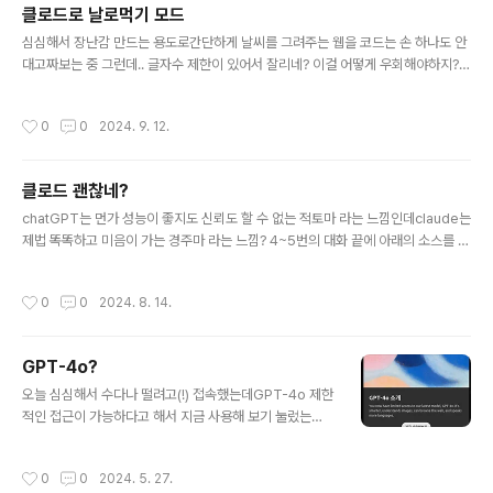
클로드로 날로먹기 모드
글 내용
심심해서 장난감 만드는 용도로간단하게 날씨를 그려주는 웹을 코드는 손 하나도 안
대고짜보는 중 그런데.. 글자수 제한이 있어서 잘리네? 이걸 어떻게 우회해야하지?
ㅠㅠ
작성시간
0
0
2024. 9. 12.
클로드 괜찮네?
글 내용
chatGPT는 먼가 성능이 좋지도 신뢰도 할 수 없는 적토마 라는 느낌인데claude는
제법 똑똑하고 미음이 가는 경주마 라는 느낌? 4~5번의 대화 끝에 아래의 소스를 생
성해준다. 이정도면 chatGPT보다 빠르고 나름 믿고 쓸만한 듯?네, 요청하신 대
로 DHT22에서 습도를, BMP280에서 온도와 기압을 측정하고, 이를 원격 라즈베
작성시간
0
0
2024. 8. 14.
리 파이 데이터베이스 서버로 전송하는 전체 시스템에 대한 개별 소스코드를 작성
해 드리겠습니다.1. 센서 데이터 수집 (클라이언트 라즈베리 파이):```python# se
nsor_client.pyimport Adafruit_DHTimport Adafruit_BMP.BMP280 a
GPT-4o?
s BMP280import timeimport requestsimport uuid# 센서 설정D..
글 내용
오늘 심심해서 수다나 떨려고(!) 접속했는데GPT-4o 제한
적인 접근이 가능하다고 해서 지금 사용해 보기 눌렀는
데 정작 차이는 없는것 같은데.. 모르겠다 결제 쪽에서도
GPT-3.5가 기본이고 GPT-4o에 제한적 엑세스라는데,
작성시간
0
0
2024. 5. 27.
어떤 의미로 "제한"인진 모르겠다. GPT-4o 맞냐니가 맞