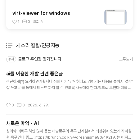
virt-viewer for windows
1
0
조회
6
개소리 왈왈/인공지능
분류 전체보기
주요 글 목록
블로그 주인장 장가갑니다
모두보기
공지
ai를 이용한 개발 관련 좋은글
글 내용
간단하게(?) 요약하면기획서나 정의서에 "당연하다고 넘어가는 내용을 놓치지 않게"
잘 쓰고 ai를 통해서 테스트 까지 할 수 있도록 사용해야 한다.정도로 보인다.예를 들
어서 결제를 해라 정도로 쓰면ai는 어떤 함수를 쓸지 알수 없기 때문에최소한 어떤
모듈 어떤 함수로 결제를 어떤 조건에 해라 정도는 적으라는 듯.[링크 : https://eop
작성시간
0
0
2026. 6. 29.
la.net/magazines/43902]
새로운 마약 - AI
글 내용
심리학 어쩌구 하면 많이 듣는 매슬로우의 욕구 단계설에서 최상위에 있는게 자아실
현 욕구인데[링크 : https://brunch.co.kr/@dreamisme80/492] AI는 어쩌면