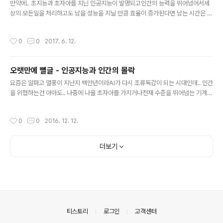
만약에.. 초지능과 초자아를 지닌 인공지능이 발명되고인간의 능력을 뛰어넘어서세
상의 모든일을 처리하고도 남을 성능을 지닐 만큼 효율이 증가된다면 남는 시간은 이
인공지능에게 무엇이 될까?무료?지루?권태? 현대 cpu만 해도.. 사람이 주는 일에
대해서100% 성능을 다 쓰지 못하고 시분할로 이것 저것 돌림에도 여유가 남는데자
작성시간
0
0
2017. 6. 12.
아를 지닌 인공지능이 여유가 남아돌게 되면.. 재앙일까 축복일까? 엄청난 처리속도
로 인하여 인간의 몇배를 살아가는 존재가 되고혼자서 발전하고 현실과 동떨어져 버
리는 상황이 발생하게 되면자아/지능을 가진 존재가 택하는 결과는 멀까? 1. 인간의
오랫만에 뻘글 - 인공지능과 인간의 몰락
처리속도에 자신의 한계를 맞춘다.2. 인간이 이해하지 못하는 수준이 됨으로 미친다
글 내용
고 보여진다3. 자살한다4. 득도한다5. 망각을 도입하고 스스로 ..
요즘은 알파고 열풍이 지난지 백만년이라AI가 다시 조류독감이 되는 시대인데.. 인간
을 위협하는건 아마도.. 나중에 나올 초자아를 가지거나천재 수준을 뛰어넘는 기계
장치의 신급이 될 초지능/초지성의 인공지능이 아닌중~고등학생 수준의 인지능력과
상황대응 능력을 지닌인간으로 치면 IQ 80~100 정도의 평범한 성인 급의 AI가 아
작성시간
0
0
2016. 12. 12.
닐까 생각이 된다. 터미네이터 처럼 학습을 제한하더라도,중학생 급의 지능이면 어느
정도 무리없이 일을 시킬수 있고이렇게 성장한 인공지능을 복제하여 라인에 인간형
몸체를 이용해서 투입하게 된다면 24시간 노동분쟁도 없이 상시 노동이 가능하기에
더보기
인간의 몰락이 시작되고, 특화된 수리 로봇이 그런 로봇들을 고치기 시작하면서분업
의 개념이 도입되고 점점 인간의 일자리 하나하나를 먹어 들어가지 않을..
의안내
티스토리
로그인
고객센터