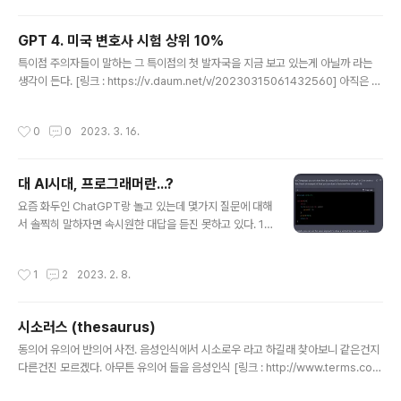
다는데.. 믿어야 하나? 10개 질문했는데 5시간 뒤에 풀린
다네..횟수의 제한이었군! 10개 질문이 끝나서 GPT-3.5
GPT 4. 미국 변호사 시험 상위 10%
로 전환 된 이후 질문에 대한 답.그런데.. 자신의 모델을 알
글 내용
려주는게 더 신기한 학습이네.. 어떻게 자기의 버전을 아는
특이점 주의자들이 말하는 그 특이점의 첫 발자국을 지금 보고 있는게 아닐까 라는
거지?
생각이 든다. [링크 : https://v.daum.net/v/20230315061432560] 아직은 거
짓이라고 생각하지만 더 많은 데이터를 통해서 검증을 해보면 실은 그게 정답이어야
했다던가 그런 차원이라면 이미 그 경계를 넘은걸지도 모르겠다. (그래도 세종대왕
작성시간
0
0
2023. 3. 16.
맥북던진 사건은 좀 아니지)
대 AI시대, 프로그래머란...?
글 내용
요즘 화두인 ChatGPT랑 놀고 있는데 몇가지 질문에 대해
서 솔찍히 말하자면 속시원한 대답을 듣진 못하고 있다. 1.
chart.js를 이용하여 마우스 클릭을 통해 세로 헬퍼 라인을
그리는 법을 알려줘 > 2.x나 3.x 대 기준으로 답을 내줌.
작성시간
1
2
2023. 2. 8.
현재 4.2이고 학습셋이 2021년 기준이라 어쩔수 없긴 함
2. 가우시안 소거법이 어떠한 결과를 도출해 내는가 > 이
론적인 말은 그럴싸 한데, 반대로 생각하면 일반적인 검색
시소러스 (thesaurus)
에서도 왜 이걸 사용하는지에 대한 원론적인 내용만 나오
글 내용
지 이걸 적용하면 어떤 데이터에서 어떻게 변화되고 이 변
동의어 유의어 반의어 사전. 음성인식에서 시소로우 라고 하길래 찾아보니 같은건지
화된 결과는 어떤 판단에 쓰는데 사용될 수 있다! 라는 내용
다른건진 모르겠다. 아무튼 유의어 들을 음성인식 [링크 : http://www.terms.co.k
을 보긴 힘들다. > 정보를 기반으로 그 이상의 추론을 하는
r/thesaurus.htm?ckattempt=1] [링크 : https://ko.dict.naver.com/seo.nh