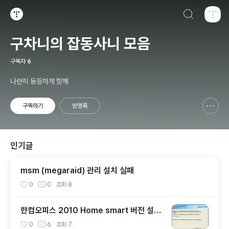
검색하기
티스토리
구차니의 잡동사니 모음
구독자
6
나란히 동등하게 함께
구독하기
방명록
신고하기 레이어
열기
인기글
msm (megaraid) 관리 설치 실패
0
0
조회
8
한컴오피스 2010 Home smart 버전 설치
기 + 사용기
0
6
조회
7