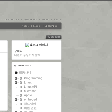
FEED
구차니
나란히 동등하게 함께
잡동사니
Programming
Linux
Linux API
Microsoft
Apple
embeded
하드웨어
이론 관련