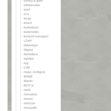
iconv() & glibc
infrarecoder
iperf
ircd
kicad
kinect
kodi(xbmc)
kubernetes
kvm(virt-manager)
LDAP
libfreetype
libjpeg
libmodbus
lighttpd
lvgl
LVM
make, configure
MAME
Mantis
MCP ai
meld
menuetos
meson
minicom
mosquitto