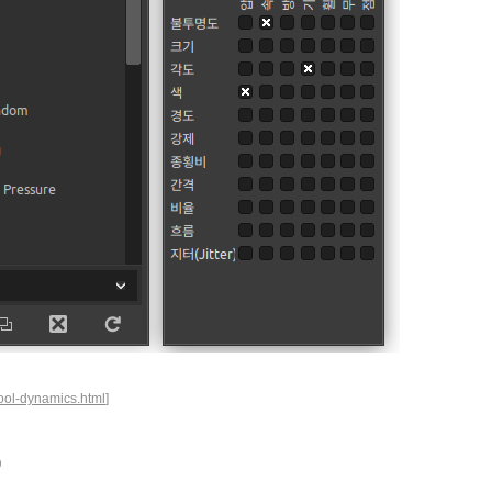
tool-dynamics.html
]