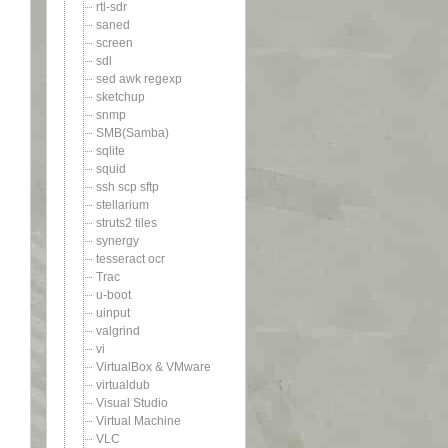
rtl-sdr
saned
screen
sdl
sed awk regexp
sketchup
snmp
SMB(Samba)
sqlite
squid
ssh scp sftp
stellarium
struts2 tiles
synergy
tesseract ocr
Trac
u-boot
uinput
valgrind
vi
VirtualBox & VMware
virtualdub
Visual Studio
Virtual Machine
VLC