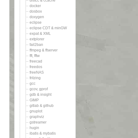
distcc & ccache
docker
dosbox
doxygen
eclipse
eclipse CDT & minGW
expat & XML
extplorer
fail2ban
ffmpeg & ffserver
fft, fftw
freecad
freedos
freeNAS
fritzing
gcc
gcov, gprof
gdb & insight
GIMP
gitlab & github
gnuplot
graphviz
gstreamer
hugin
ibatis & mybatis