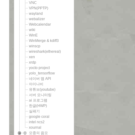
VNC
VPN(PPTP)
wayland
webalizer
Webcalendar
wiki
WinE
WinMerge & kdiff3
winscp
wireshark(ethereal)
xen
xrdp
yocto project
yolo_tensorflow
네이버 맵 API
아이나비
유튜브(youtube)
서버 모니터링
ai 프로그램
한글(HWP)
실패기
google coral
intel ncs2
xournal
모종의 음모