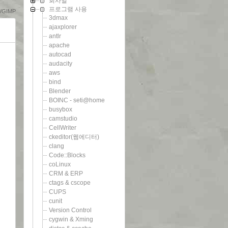
회사일
프로그램 사용
GIMP
3dmax
ajaxplorer
antlr
apache
autocad
audacity
aws
bind
Blender
BOINC - seti@home
busybox
camstudio
CellWriter
ckeditor(웹에디터)
clang
Code::Blocks
coLinux
CRM & ERP
ctags & cscope
CUPS
cunit
Version Control
cygwin & Xming