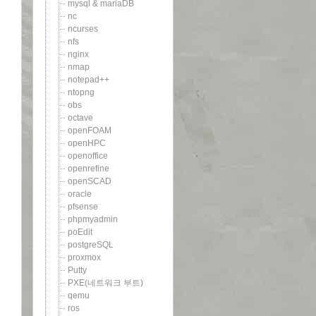
mysql & mariaDB
nc
ncurses
nfs
nginx
nmap
notepad++
ntopng
obs
octave
openFOAM
openHPC
openoffice
openrefine
openSCAD
oracle
pfsense
phpmyadmin
poEdit
postgreSQL
proxmox
Putty
PXE(네트워크 부트)
qemu
ros