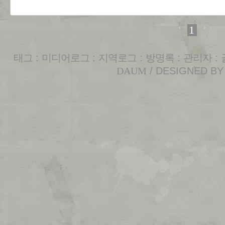
1
태그
:
미디어로그
:
지역로그
:
방명록
:
관리자
:
DAUM
/ DESIGNED B