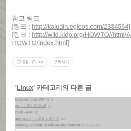
참고 링크
[링크 :
http://kaludin.egloos.com/2334564
]
[링크 :
http://wiki.kldp.org/HOWTO//html/
HOWTO/index.html
]
공감
구독하기
'
Linux
' 카테고리의 다른 글
busybox route 명령어
(0)
grep -r 옵션은 주의!
(0)
bash - eval
(0)
/proc/cmdline 내용 읽어오기
(0)
setenv() - change or add an environment variable
(4)