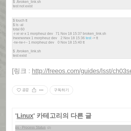
$ ./broken_link.sh
test not exist
$ touch tt
$ ls -al
total 60
-r-xr-xr-x 1 morpheuz dev 71 Nov 18 15:37 broken_link.sh
lrwxrwxrwx 1 morpheuz dev 2 Nov 18 15:36
test
-> tt
-rw-rw-r-- 1 morpheuz dev 0 Nov 18 15:40 tt
$ ./broken_link.sh
test exist
[링크 :
http://freeos.com/guides/lsst/ch03
공감
구독하기
'
Linux
' 카테고리의 다른 글
ps - Process Status
(2)