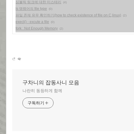
심볼릭 링크에 대한 미스테리
(4)
ls 명령어의 file type
(0)
파일 존재 유무 확인하기(how to check existence of file on C,linux)
(2)
execl() - excute a file
(0)
fork : Not Enough Memory
(2)
구차니의 잡동사니 모음
나란히 동등하게 함께
구독하기