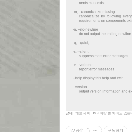
nents must exist
-m, --canonicalize-missing
canonicalize by following every syml
requirements on components exis
-n, --no-newline
do not output the trailing newline
-q, --quiet,
-s, --silent
suppress most error messages
-v, --verbose
report error messages
--help display this help and exit
--version
output version information and ex
근데.. 해보니 머.. ls -l 이랑 별 차이도 없는데
공감
구독하기