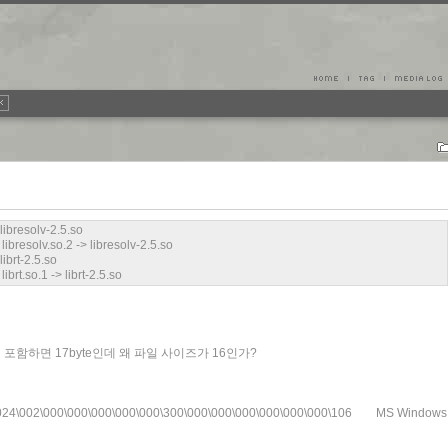
libresolv-2.5.so
bresolv.so.2 -> libresolv-2.5.so
ibrt-2.5.so
rt.so.1 -> librt-2.5.so
럼 null 포함하면 17byte인데 왜 파일 사이즈가 16인가?
024\002\000\000\000\000\000\300\000\000\000\000\000\000\106 MS Windows