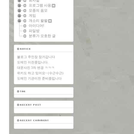
회사일
프로그램 사용
모종의 음모
게임
개소리 왈왈
아이디어!
파일방
분류가 모호한 글
블로그 주인장 장가갑니다
도메인 이전중입니다.
대문사진 3차 변경 ㅋㅋㅋ
위키도 하고 있어요~ (수근수근)
도메인 기관이전 준비중입니다