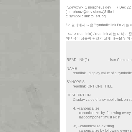
lrwxrwxrwx 1 morpheuz dev 7 Dec 22 11:
[morpheuz@dev stbmw]$ file tt
tt: symbolic link to `err.log'
file 결과에서 나온 "symbolic link t"
그리고 readlink() / readlink 라는 녀석
이녀석이 심볼릭 링크의 실제 내용을 읽어 
READLINK(1) User Comma
NAME
readlink - display value of a symbolic 
SYNOPSIS
readlink [OPTION]... FILE
DESCRIPTION
Display value of a symbolic link on st
-f, --canonicalize
canonicalize by following every symli
last component must exist
-e, --canonicalize-existing
canonicalize by following every symli