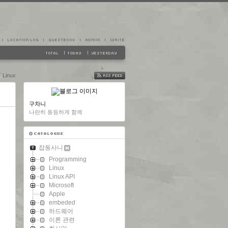
Linux
FEED
구차니
나란히 동등하게 함께
잡동사니
Programming
Linux
Linux API
Microsoft
Apple
embeded
하드웨어
이론 관련