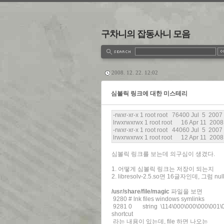
구차니의 잡동사니 모음
estbook
Admin
Write
2008. 12. 22. 12:02
심볼릭 링크에 대한 미스테리
-rwxr-xr-x 1 root root 76400 Jul 5 2007 
lrwxrwxrwx 1 root root 16 Apr 11 2008 li
-rwxr-xr-x 1 root root 44060 Jul 5 2007 l
lrwxrwxrwx 1 root root 12 Apr 11 2008 lib
심볼릭 링크를 보는데 의구심이 생겼다.
1. 어떻게 심볼릭 링크는 저장이 되는지
2. libresolv-2.5.so면 16글자인데, 그
/usr/share/file/magic
파일을 보면
9280 # lnk files windows symlinks
9281 0 string \114\000\000\000\001\
shortcut
라는 내용이 있는데, file 하면 나오는