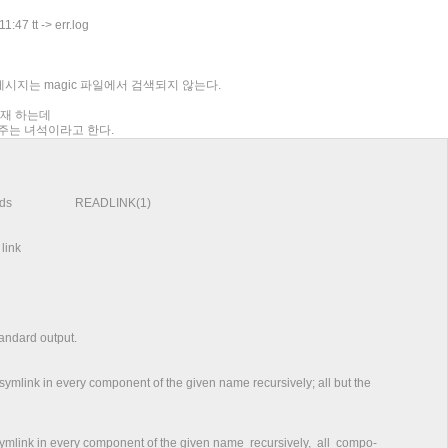
47 tt -> err.log
o 라는 메시지는 magic 파일에서 검색되지 않는다.
도 존재 하는데
주는 녀석이라고 한다.
nds READLINK(1)
link
andard output.
nk in every component of the given name recursively; all but the
nk in every component of the given name recursively, all compo-