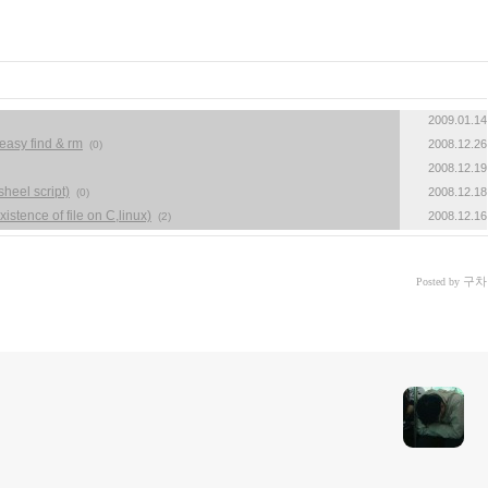
2009.01.14
y find & rm
2008.12.26
(0)
2008.12.19
eel script)
2008.12.18
(0)
nce of file on C,linux)
2008.12.16
(2)
구차
Posted by