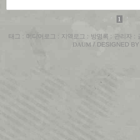
1
태그
:
미디어로그
:
지역로그
:
방명록
:
관리자
:
DAUM
/ DESIGNED B