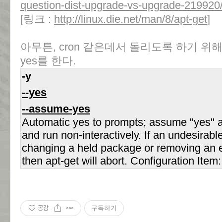
question-dist-upgrade-vs-upgrade-219920
[링크 :
http://linux.die.net/man/8/apt-get
]
아무튼, cron 같은데서 돌리도록 하기 위
yes를 한다.
-y
--yes
--assume-yes
Automatic yes to prompts; assume "yes" a
and run non-interactively. If an undesirabl
changing a held package or removing an 
then apt-get will abort. Configuration It
공감
구독하기