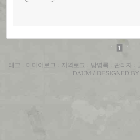
1
태그
:
미디어로그
:
지역로그
:
방명록
:
관리자
:
DAUM
/ DESIGNED B