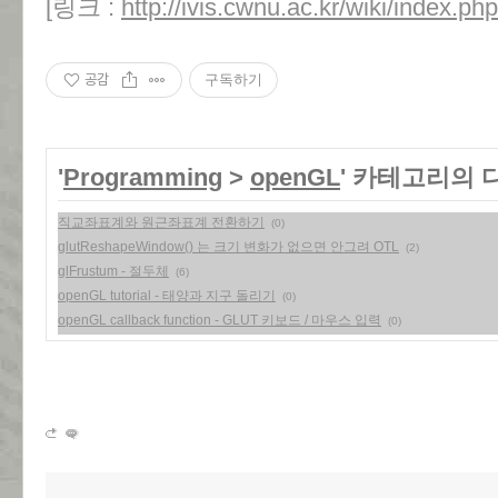
[링크 :
http://ivis.cwnu.ac.kr/wiki/index.p
공감
구독하기
'
Programming
>
openGL
' 카테고리의 
직교좌표계와 원근좌표계 전환하기
(0)
glutReshapeWindow() 는 크기 변화가 없으면 안그려 OTL
(2)
glFrustum - 절두체
(6)
openGL tutorial - 태양과 지구 돌리기
(0)
openGL callback function - GLUT 키보드 / 마우스 입력
(0)