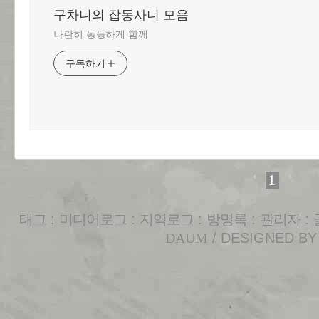
구차니의 잡동사니 모음
나란히 동등하게 함께
구독하기
1
태그
:
미디어로그
:
지역로그
:
방명록
:
관리자
:
DAUM
/ DESIGNED B