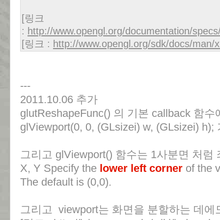
[링크
:
http://www.opengl.org/documentation/specs
[링크 :
http://www.opengl.org/sdk/docs/man/x
---
2011.10.06 추가
glutReshapeFunc() 의 기본 callback 함
glViewport(0, 0, (GLsizei) w, (GLsiz
그리고 glViewport() 함수는 1사분면 처럼 
X, Y Specify the
lower left corner
of the v
The default is (0,0).
그리고 viewport는 화면을 분할하는 데에