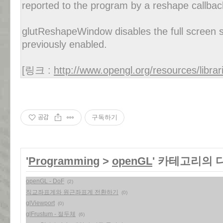
reported to the program by a reshape callbac
glutReshapeWindow disables the full screen s
previously enabled.
[링크 :
http://www.opengl.org/resources/libra
공감
구독하기
'
Programming
>
openGL
' 카테고리의 
openGL - DoF
(2)
직교좌표계와 원근좌표계 전환하기
(0)
glViewport
(0)
glFrustum - 절두체
(6)