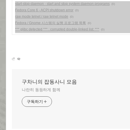
start-stop-daemon - start and stop system daemon programs
(0)
Fedora Core 6 - ACPI shutdown error
(0)
raw mode telnet / raw telnet mode
(0)
Fedora / Gnome 시스템의 실행 프로그램 목록
(0)
*** glibc detected *** : corrupted double-linked list: ***
(0)
구차니의 잡동사니 모음
나란히 동등하게 함께
구독하기