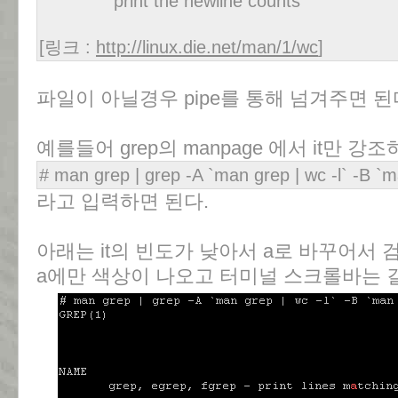
print the newline counts
[링크 :
http://linux.die.net/man/1/wc
]
파일이 아닐경우 pipe를 통해 넘겨주면 된
예를들어 grep의 manpage 에서 it만 강
# man grep | grep -A `man grep | wc -l` -B `ma
라고 입력하면 된다.
아래는 it의 빈도가 낮아서 a로 바꾸어서 
a에만 색상이 나오고 터미널 스크롤바는 