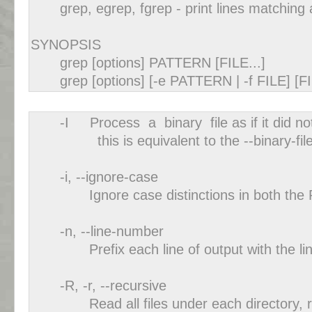
grep, egrep, fgrep - print lines matching 
SYNOPSIS
grep [options] PATTERN [FILE...]
grep [options] [-e PATTERN | -f FILE] [FIL
-I Process a binary file as if it did not
this is equivalent to the --binary-files
-i, --ignore-case
Ignore case distinctions in both the PA
-n, --line-number
Prefix each line of output with the line n
-R, -r, --recursive
Read all files under each directory, recur