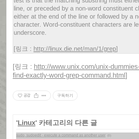
test is that the matching substring must eithe
line, or preceded by a non-word constituent ch
either at the end of the line or followed by a
character. Word-constituent characters are let
underscore.
[링크 :
http://linux.die.net/man/1/grep
]
[링크 :
http://www.unix.com/unix-dummies
find-exactly-word-grep-command.html
]
공감
구독하기
'
Linux
' 카테고리의 다른 글
sudo, sudoedit - execute a command as another user
(0)