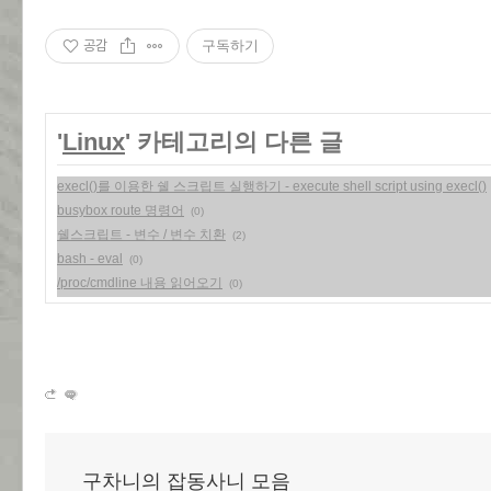
공감
구독하기
'
Linux
' 카테고리의 다른 글
execl()를 이용한 쉘 스크립트 실행하기 - execute shell script using execl()
busybox route 명령어
(0)
쉘스크립트 - 변수 / 변수 치환
(2)
bash - eval
(0)
/proc/cmdline 내용 읽어오기
(0)
구차니의 잡동사니 모음