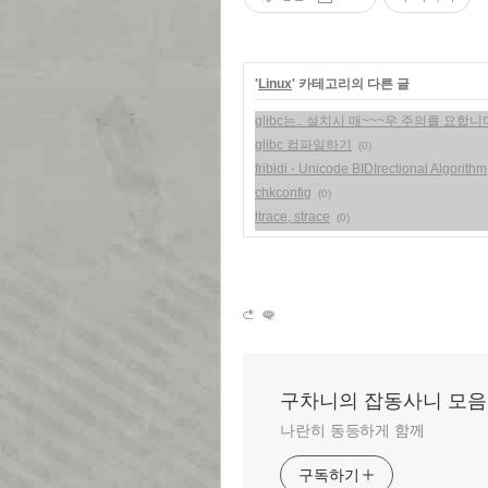
'
Linux
' 카테고리의 다른 글
glibc는.. 설치시 매~~~우 주의를 요합니
glibc 컴파일하기
(0)
fribidi - Unicode BIDIrectional Algorithm
chkconfig
(0)
ltrace, strace
(0)
구차니의 잡동사니 모음
나란히 동등하게 함께
구독하기