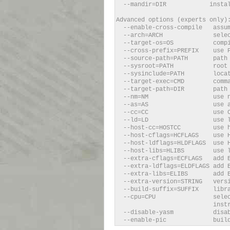
--mandir=DIR install m
Advanced options (experts only)
--enable-cross-compile assume
--arch=ARCH select arc
--target-os=OS compiler
--cross-prefix=PREFIX use PRE
--source-path=PATH path to s
--sysroot=PATH root of c
--sysinclude=PATH location 
--target-exec=CMD command t
--target-path=DIR path to v
--nm=NM use nm 
--as=AS use assemb
--cc=CC use C compi
--ld=LD use link
--host-cc=HOSTCC use host
--host-cflags=HCFLAGS use HCF
--host-ldflags=HLDFLAGS use HL
--host-libs=HLIBS use libs 
--extra-cflags=ECFLAGS add EC
--extra-ldflags=ELDFLAGS add E
--extra-libs=ELIBS add EL
--extra-version=STRING versio
--build-suffix=SUFFIX librar
--cpu=CPU select the mi
instruction selectio
--disable-yasm disable u
--enable-pic build posit