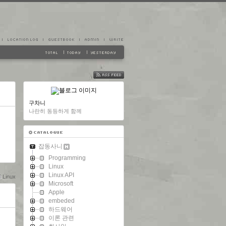
FEED
구차니
나란히 동등하게 함께
잡동사니
Programming
Linux
Linux API
Linux
Microsoft
Apple
embeded
하드웨어
이론 관련