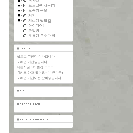
회사일
프로그램 사용
모종의 음모
게임
개소리 왈왈
아이디어!
파일방
분류가 모호한 글
블로그 주인장 장가갑니다
도메인 이전중입니다.
대문사진 3차 변경 ㅋㅋㅋ
위키도 하고 있어요~ (수근수근)
도메인 기관이전 준비중입니다