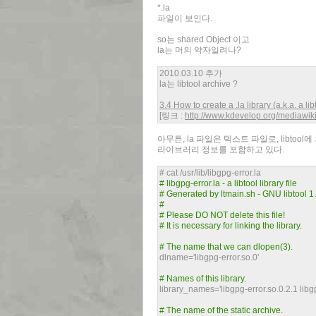
*.la
파일이 보인다.
so는 shared Object 이고
la는 머의 약자일려나?
2010.03.10 추가
la는 libtool archive ?
3.4 How to create a .la library (a.k.a. a li
[링크 :
http://www.kdevelop.org/mediawik
아무튼, la 파일은 텍스트 파일로, libtool
라이브러리 정보를 포함하고 있다.
# cat /usr/lib/libgpg-error.la
# libgpg-error.la - a libtool library file
# Generated by ltmain.sh - GNU libtool 
#
# Please DO NOT delete this file!
# It is necessary for linking the library.
# The name that we can dlopen(3).
dlname='libgpg-error.so.0'
# Names of this library.
library_names='libgpg-error.so.0.2.1 libgp
# The name of the static archive.