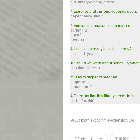
old_library='libgpg-error.a'
# Libraries that this one depends upon.
dependency_libs=''
# Version information for libgpg-error.
current=2
age=2
revision=1
# Is this an already installed library?
installed=yes
# Should we warn about portability when
shouldnotlink=no
# Files to dlopen/dlpreopen
dlopen=''
dlpreopen=''
# Directory that this library needs to be in
libdir='/usr/lib'
[링크 :
ttp://filext.com/file-extension/LA
]
공감
구독하기