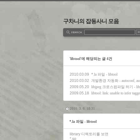
구차니의 잡동사니 모음
estbook
Admin
Write
'libtool'에 해당되는 글 4건
2010.03.09
*.la 파일 - libtool
2010.03.02
개발환경 자동화 - autoconf, autom
2009.05.20
libjpeg 크로스컴파일 하기 - libjpeg
2009.05.18
libtool: link: unable to infer tag
2010. 3. 9. 18:31
*.la 파일 - libtool
library 디렉토리를 보면
*.so