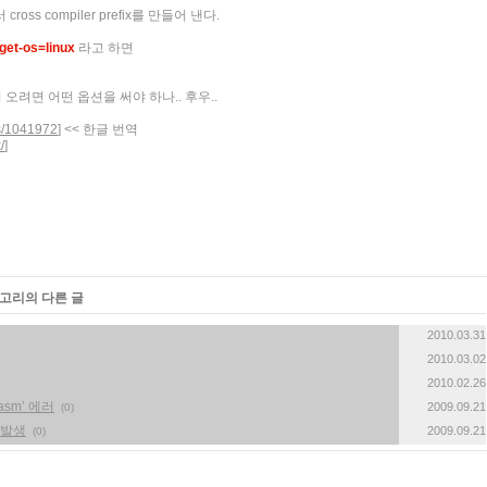
ross compiler prefix를 만들어 낸다.
rget-os=linux
라고 하면
끌어 오려면 어떤 옵션을 써야 하나.. 후우..
es/1041972
] << 한글 번역
/
]
테고리의 다른 글
2010.03.31
2010.03.02
2010.02.26
 ‘asm’ 에러
2009.09.21
(0)
에러발생
2009.09.21
(0)