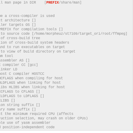
an page in DIR [
PREFIX
/share/man]
:
 a cross-compiler is used
hitecture []
 targets OS []
FIX for compilation tools []
ource code [/home/morpheuz/st7109/target_ori/root/ffmpeg]
ross-build tree
of cross-build system headers
o run executables on target
iew of build directory on target
tool
ler AS []
ler CC [gcc]
er LD
 C compiler HOSTCC
LAGS when compiling for host
DFLAGS when linking for host
HLIBS when linking for host
FLAGS to CFLAGS []
LDFLAGS to LDFLAGS []
IBS []
n string suffix []
y name suffix []
nimum required CPU (affects
n, may crash on older CPUs)
se of yasm assembler
ion-independent code