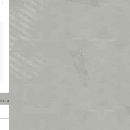
니
bjpeg