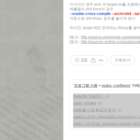
이녀석의 경우 arch 와 target-os를 조합해서 c
예를들어 sh4-linux의 경우
--enable-cross-compile
--arch=sh4 --ta
자동으로 sh4-linux- 접두를 붙이게 된다.
하지만, target 에만 존재하는 library를 
[링크 :
http://wariua.springnote.com/pag
[링크 :
http://sources.redhat.com/autobook
공감
구독하기
'
프로그램 사용
>
make, configure
' 카
makefile 정렬하기
(2)
make, gmake
(0)
make를 더욱 빠르게 하기!
(0)
make시 error: impossible constraint in
make 시에 Error: unknown opcode 