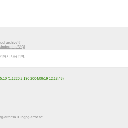
btool archive)?
i/index.php/FAQ
]
에 의해서 사용되며,
1.5.10 (1.1220.2.130 2004/09/19 12:13:49)
g-error.so.0 libgpg-error.so'