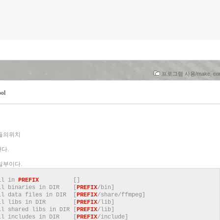
프로그램 사용/make, conf
ol
리들의위치
다.
중 일부이다.
l in
PREFIX
[]
inaries in DIR [
PREFIX
/bin]
ta files in DIR [
PREFIX
/share/ffmpeg]
l libs in DIR [
PREFIX
/lib]
ared libs in DIR [
PREFIX
/lib]
ncludes in DIR [
PREFIX
/include]