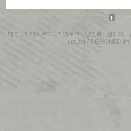
1
태그
:
미디어로그
:
지역로그
:
방명록
:
관리자
:
DAUM
/ DESIGNED B