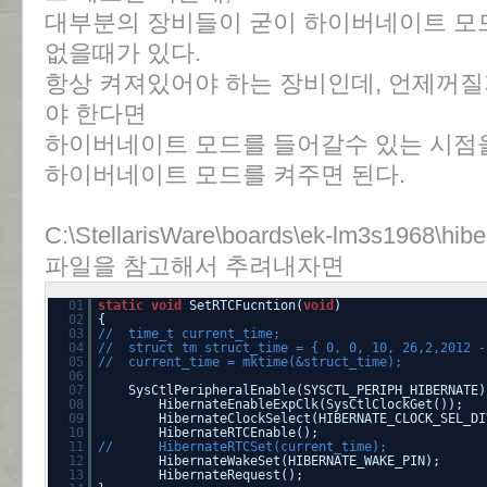
대부분의 장비들이 굳이 하이버네이트 모
없을때가 있다.
항상 켜져있어야 하는 장비인데, 언제꺼질
야 한다면
하이버네이트 모드를 들어갈수 있는 시점을
하이버네이트 모드를 켜주면 된다.
C:\StellarisWare\boards\ek-lm3s1968\hibe
파일을 참고해서 추려내자면
01
static
void
SetRTCFucntion(
void
)
02
{
03
// time_t current_time;
04
// struct tm struct_time = { 0, 0, 10, 26,2,2012 -
05
// current_time = mktime(&struct_time);
06
07
SysCtlPeripheralEnable(SYSCTL_PERIPH_HIBERNATE)
08
HibernateEnableExpClk(SysCtlClockGet());
09
HibernateClockSelect(HIBERNATE_CLOCK_SEL_DI
10
HibernateRTCEnable();
11
// HibernateRTCSet(current_time);
12
HibernateWakeSet(HIBERNATE_WAKE_PIN);
13
HibernateRequest();