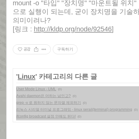
mount -o "타입" "장치명" "마운트될 위치"
으로 실행이 되는데, 굳이 장치명을 기술
의미이려나?
[링크 :
http://kldp.org/node/92546
]
공감
구독하기
'
Linux
' 카테고리의 다른 글
User Mode Linux - UML
(0)
Avahi daemon은 머하는 넘인고?
(0)
grep -v 로 원하지 않는 문자열 제외하기
(0)
리눅스 시리얼 터미널 프로그래밍 - linux serail(terminal) programming
(0)
ifconfig broadcast 설정 안해도 된다!
(0)