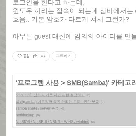
로그인을 한다고 하는데,
윈도우 끼리는 접속이 되는데 삼바에서는 g
흐음.. 기본 암호가 다르게 쳐서 그런가?
아무튼 guest 대신에 임의의 아이디를 만
공감
구독하기
'
프로그램 사용
>
SMB(Samba)
' 카테고
smb.conf - 삼바 재가동 시간 관련 설정하기
(0)
삼바(samba) 네트워크 공유 안되는 문제 - 권한 부족
(0)
samba share / server 종류
(0)
nmblookup
(0)
NetBIOS / NetBEUI / NBNS = WINS / winbind
(0)