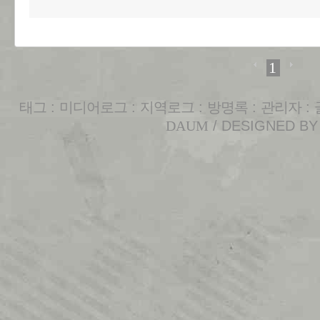
1
태그
:
미디어로그
:
지역로그
:
방명록
:
관리자
:
DAUM
/ DESIGNED B