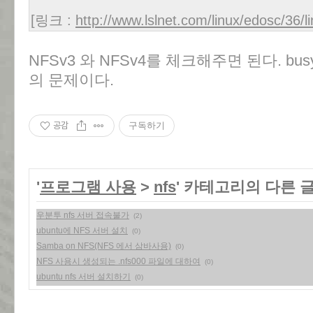
[링크 :
http://www.lslnet.com/linux/edosc/36/
NFSv3 와 NFSv4를 체크해주면 된다. b
의 문제이다.
공감
구독하기
'
프로그램 사용
>
nfs
' 카테고리의 다른 
우분투 nfs 서버 접속불가
(2)
ubuntu에 NFS 서버 설치
(0)
Samba on NFS(NFS 에서 삼바사용)
(0)
NFS 사용시 생성되는 .nfs000 파일에 대하여
(0)
ubuntu nfs 서버 설치하기
(0)