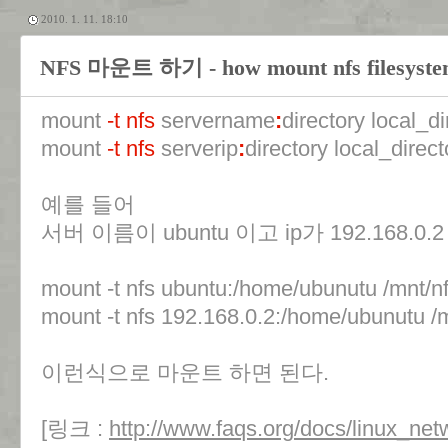
2010. 1. 11. 18:10
NFS 마운트 하기 - how mount nfs filesyst
mount
-t nfs
servername
:
directory local_di
mount
-t nfs
serverip
:
directory local_direct
예를 들어
서버 이름이 ubuntu 이고 ip가 192.168.0.
mount -t nfs ubuntu:/home/ubunutu /mnt/n
mount -t nfs 192.168.0.2:/home/ubunutu /
이런식으로 마운트 하면 된다.
[링크 :
http://www.faqs.org/docs/linux_net