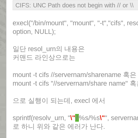
CIFS: UNC Path does not begin with // or \\
execl("/bin/mount", "mount", "-t","cifs", re
option, NULL);
일단 resol_urn의 내용은
커맨드 라인상으로는
mount -t cifs //servernam/sharename 혹은
mount -t cifs "//servernam/share name" 
으로 실행이 되는데, execl 에서
sprintf(resolv_urn, "
\"
//
%s/%s
\"
", servern
로 하니 위와 같은 에러가 난다.