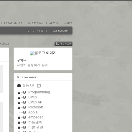
Linux
FEED
구차니
나란히 동등하게 함께
잡동사니
Programming
Linux
Linux API
Microsoft
Apple
embeded
하드웨어
이론 관련