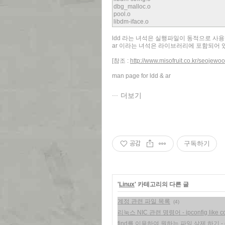
dbg_malloc.o
pool.o
libdm-iface.o
ldd 라는 녀석은 실행파일이 동적으로 사
ar 이라는 녀석은 라이브러리에 포함되어 
[참조 :
http://www.misofruit.co.kr/seoje
man page for ldd & ar
더보기
공감
구독하기
'
Linux
' 카테고리의 다른 글
계정 관련 파일 목록
(4)
리눅스 NIC 관련 명령어 - ipconfig like 
find를 이용하여 원하는 파일 삭제 하기 - eas