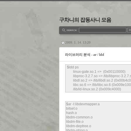
구차니의 잡동사니 모음
estbook
Admin
Write
2009. 1. 14. 13:20
라이브러리 분석 - ar / ldd
$ldd ps
linux-gate.so.1 => (0x00110000)
libproc-3.2.7.so => /lib/libproc-3.2.7
libdl.so.2 => /lib/libdl.so.2 (0x00b4c
libc.so.6 => /lib/libc.so.6 (0x009e100
/lib/ld-linux.so.2 (0x009c4000)
$ar -t libdevmapper.a
bitset.o
hash.o
libdm-common.o
libdm-file.o
libdm-deptree.o
libdm-string.o