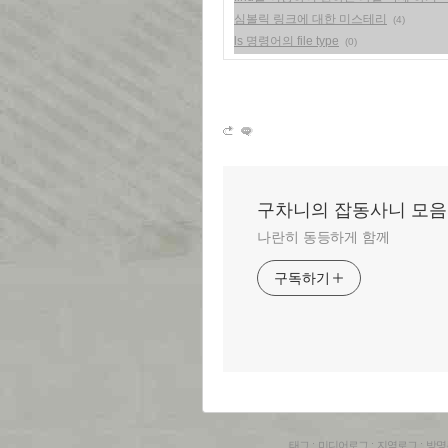
심볼릭 링크에 대한 미스테리
(4)
ls 명령어의 file type
(0)
구차니의 잡동사니 모음
나란히 동등하게 함께
구독하기
태그
:
미디어로그
:
지역로그
:
방명