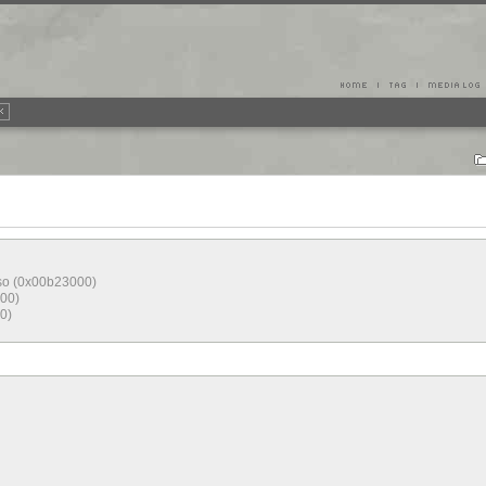
.so (0x00b23000)
000)
0)