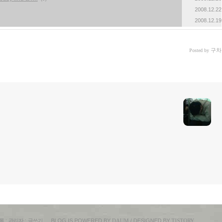
2008.12.22
2008.12.19
구차
Posted by
록
:
관리자
:
글쓰기
BLOG IS POWERED BY
DAUM
/ DESIGNED BY
TISTORY