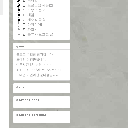
회사일
프로그램 사용
모종의 음모
게임
개소리 왈왈
아이디어!
파일방
분류가 모호한 글
블로그 주인장 장가갑니다
도메인 이전중입니다.
대문사진 3차 변경 ㅋㅋㅋ
위키도 하고 있어요~ (수근수근)
도메인 기관이전 준비중입니다