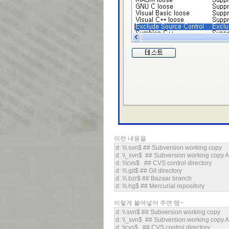
이런 내용을
d: \\\.svn$ ## Subversion working copy
d: \\_svn$ ## Subversion working copy
d: \\\cvs$ ## CVS control directory
d: \\\.git$ ## Git directory
d: \\\.bzr$ ## Bazaar branch
d: \\\.hg$ ## Mercurial repository
이렇게 붙여넣어 주면 땡~
d: \\.svn$ ## Subversion working copy
d: \\_svn$ ## Subversion working copy
d: \\cvs$ ## CVS control directory