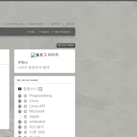
FEED
구차니
나란히 동등하게 함께
잡동사니
Programming
Linux
Linux API
Microsoft
Apple
embeded
하드웨어
이론 관련