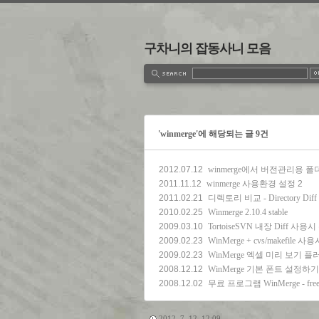
구차니의 잡동사니 모음
estbook
Admin
Write
'winmerge'에 해당되는 글 9건
2012.07.12
winmerge에서 버전관리용 
2011.11.12
winmerge 사용환경 설정
2
2011.02.21
디렉토리 비교 - Directory Diff
2010.02.25
Winmerge 2.10.4 stable
2009.03.10
TortoiseSVN 내장 Diff 
2009.02.23
WinMerge + cvs/makefile
2009.02.23
WinMerge 엑셀 미리 보기 플러그인 - 
2008.12.12
WinMerge 기본 폰트 설정하기
2008.12.02
무료 프로그램 WinMerge - free G
2012. 7. 12. 12:09