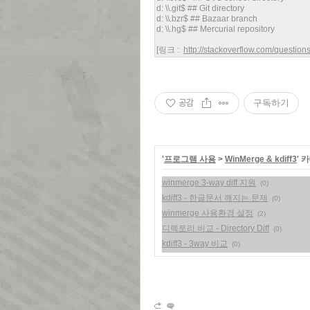
d: \\.git$ ## Git directory
d: \\.bzr$ ## Bazaar branch
d: \\.hg$ ## Mercurial repository
[링크 :
http://stackoverflow.com/questio
공감
구독하기
'
프로그램 사용
>
WinMerge & kdiff3
' 
winmerge 3-way diff 지원
(0)
kdiff3 - 한글문서 깨지는 문제
(0)
winmerge 사용환경 설정
(2)
디렉토리 비교 - Directory Diff
(0)
kdiff3 - 3way 비교
(0)