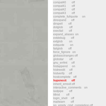
compat40 off
compat41 off
compat42 off
compat43 off
complete_fullquote on
direxpand off
dirspell off
dotglob off
execfail off
expand_aliases on
extdebug off
extglob on
extquote on
failglob off
force_fignore on
globasciiranges off
globstar off
gnu_errfmt off
histappend on
histreedit off
histverify off
hostcomplete off
huponexit off
inherit_errexit off
interactive_comments on
lastpipe off
lithist off
login_shell off
mailwarn off
no_empty_cmd_completion off