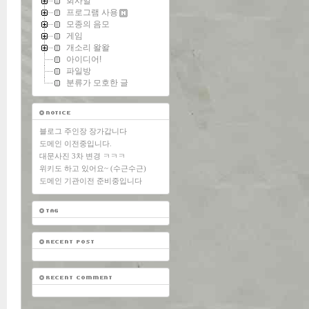
회사일
프로그램 사용
모종의 음모
게임
개소리 왈왈
아이디어!
파일방
분류가 모호한 글
블로그 주인장 장가갑니다
도메인 이전중입니다.
대문사진 3차 변경 ㅋㅋㅋ
위키도 하고 있어요~ (수근수근)
도메인 기관이전 준비중입니다