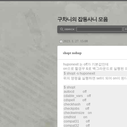
구차니의 잡동사니 모음
estbook
Admin
Write
2023. 1. 27. 15:08
shopt nohup
huponexit 는 off가 기본값인데
on으로 할경우 &로 백그라운드로 실행된 
$ shopt -s huponexit
위의 명령을 실행하면 set이 되어 on이 된
$ shopt
autocd off
cdable_vars off
cdspell off
checkhash off
checkjobs off
checkwinsize on
cmdhist on
compat31 off
compat32 off