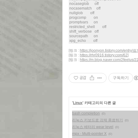
nocaseglob off
nocasematch off
nullglob off
progcomp on
promptvars on
restricted_shell off
shift_verbose off
sourcepath on
xpg_echo off
[링크 :
https://joonyon.tistory.co
[링크 :
https://rhr0916.tistory.com/62
]
[링크 :
https://m.blog.naver.com/2feelus
공감
구독하기
'
Linux
' 카테고리의 다른 글
bash completion
(0)
리눅스 키보드로 강제 종료하기
(0)
리눅스 배터리 wear level
(0)
mpx - Multi-pointer X
(0)