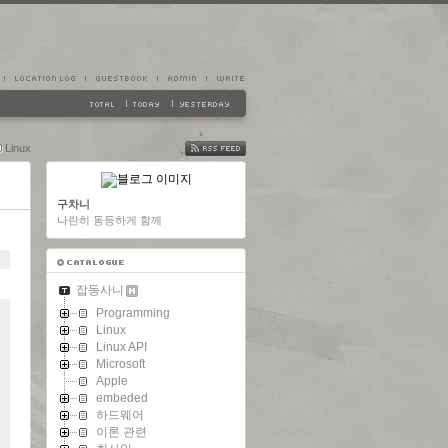
Linux
FEED
구차니
나란히 동등하게 함께
잡동사니
Programming
Linux
Linux API
Microsoft
Apple
embeded
하드웨어
이론 관련