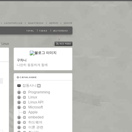
Linux
FEED
구차니
나란히 동등하게 함께
잡동사니
Programming
Linux
Linux API
Microsoft
Apple
embeded
하드웨어
이론 관련