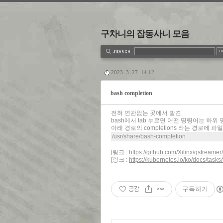
구차니의 잡동사니 모음
estbook
Admin
Write
2023. 3. 27. 14:12
bash completion
전혀 연관없는 곳에서 발견
bash에서 tab 누르면 어떤 명령어는 하
아래 경로의 completions 라는 경로에 
/usr/share/bash-completion
[링크 :
https://github.com/Xilinx/gstreame
[링크 :
https://kubernetes.io/ko/docs/tasks
공감
구독하기