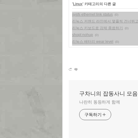
'
Linux
' 카테고리의 다른 글
sysfs ethernet link status
(0)
리눅스 커맨드 라인에서 몇줄씩 건너뛰
리눅스 키보드로 강제 종료하기
(0)
shopt nohup
(0)
리눅스 배터리 wear level
(0)
구차니의 잡동사니 모음
나란히 동등하게 함께
구독하기