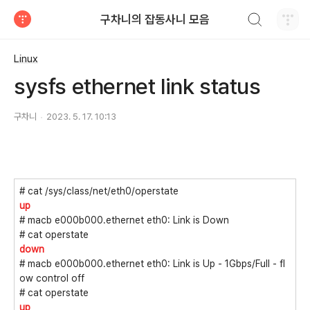
검색하기
구차니의 잡동사니 모음
티스토리
Linux
sysfs ethernet link status
구차니
2023. 5. 17. 10:13
# cat /sys/class/net/eth0/operstate
up
# macb e000b000.ethernet eth0: Link is Down
# cat operstate
down
# macb e000b000.ethernet eth0: Link is Up - 1Gbps/Full - fl
ow control off
# cat operstate
up