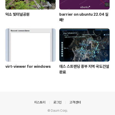
덕소 빛터널공원
barrier on ubuntu 22.04 실
패!
virt-viewer for windows
데스 스트렌딩 중부 지역 국도건설
완료
의안내
티스토리
로그인
고객센터
© Daum Corp.