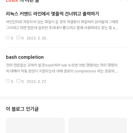
Linux
의 다른 글
리눅스 커맨드 라인에서 몇줄씩 건너뛰고 출력하기
글 내용
라인단위로 저장되어 있는 파일이 길 경우 엑셀등의 파일에서 읽어들여 그래프
그리려고 하면 힘든데 일부만 추려내서 뽑으려고 할때 사용하려고 찾는 중 awk
랑 sed로도 가능하다고 다만, n 번째가 클 경우 awk가 유리하다. $ awk '!(N
0
0
2023. 3. 30.
R%3)' file $ sed -n 'n;n;p;' file [링크 : http://underpop.online.fr/u/un
ix-school/guru-prasad/how-to-print-every-nth-line-in-file-in.ht
m]
bash completion
글 내용
전혀 연관없는 곳에서 발견 bash에서 tab 누르면 어떤 명령어는 하위 명령어
에 대해서 자동 완성이 지원되는데 아래 경로의 completions 라는 경로에 파
일명을 따라서 수행된다. /usr/share/bash-completion [링크 : https://git
0
0
2023. 3. 27.
hub.com/Xilinx/gstreamer/blob/master/data/bash-completion/c
ompletions/gst-launch-1.0] [링크 : https://kubernetes.io/ko/docs/t
asks/tools/included/optional-kubectl-configs-bash-linux/]
이 블로그 인기글