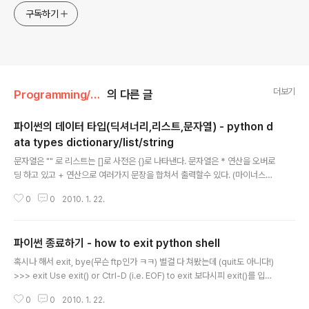
구독하기
더보기
Programming/python(파이썬)
의 다른 글
파이썬의 데이터 타입(딕셔너리,리스트,문자열) - python d
ata types dictionary/list/string
글 내용
문자열은 "" 로 리스트는 []로 사전은 {}로 나타낸다. 문자열은 * 연산을 오버로
딩 하고 있고 + 연산으로 여러가지 문장을 합쳐서 출력할수 있다. (마이너스와
나누기는 안되는듯) 리스트는 배열과 비슷하게 사용이 가능하고 list[0:0] = [v
0
0
2010. 1. 22.
alue] 이런식으로 리스트의 특정 위치에 값을 추가 할수 있다. list[0:1] 하면 0
번째 에서 1번째 미만의 값을 출력한다.(머 실질적으로 배열에서 0번째 값을 출
력하는 셈이다) 리스트를 선언하려면 var = [] 라고 선언하고 추후에 추가해주
파이썬 종료하기 - how to exit python shell
면된다. 사전도 리스트와 비슷하지만 문자열로 값을 찾아야 하고, 값과 숫자를
글 내용
묶어서 입력해야 한다. 사전을 선언하려면 var = {} 라고 선언하고 추후에 추가
혹시나 해서 exit, bye(무슨 ftp인가 ㅋㅋ) 별걸 다 쳐봤는데 (quit도 아니다!)
해주면된다. 5.5. Dictionaries¶ Anot..
>>> exit Use exit() or Ctrl-D (i.e. EOF) to exit 보다시피 exit()를 입력
하거나, ctrl-D를 하면 종료한다. 음.. EOF니까 windows 버전은 ctrl-z 되려
0
0
2010. 1. 22.
나? 2010.02.26 추가 python 2.4의 경우 무조건 Ctrl-D만 적용된다. 201