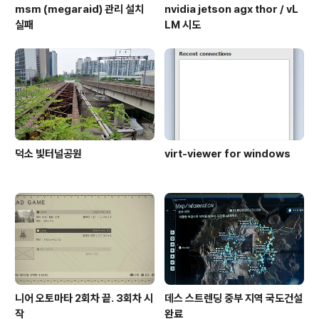
msm (megaraid) 관리 설치
nvidia jetson agx thor / vL
실패
LM 시도
덕소 빛터널공원
virt-viewer for windows
니어 오토마타 2회차 끝. 3회차 시
데스 스트렌딩 중부 지역 국도건설
작
완료