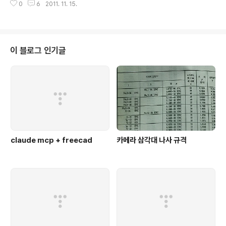
0
6
2011. 11. 15.
ga128은 STK500을 통해 지원하지 않는다 -_- [링크 :
http://www.atmel.com/dyn/resources/prod_doc
uments/as5installer-5.0.1160-release_note.pd
f] 결론 : 그냥 AVR studio 4로 돌아가자 -_-t
이 블로그 인기글
claude mcp + freecad
카메라 삼각대 나사 규격