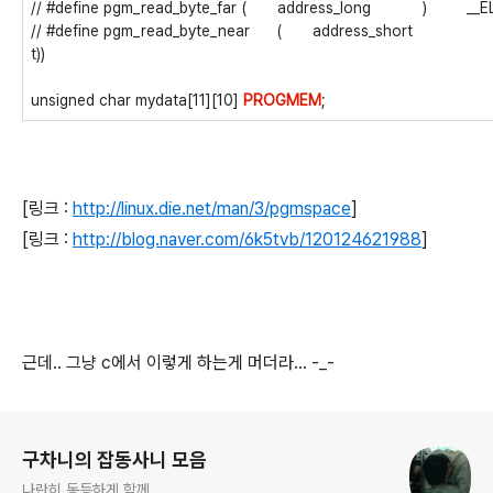
// #define pgm_read_byte_far
(
address_long
)
__ELP
// #define pgm_read_byte_near
(
address_short
t))
unsigned char mydata[11][10]
PROGMEM
;
[링크 :
http://linux.die.net/man/3/pgmspace
]
[링크 :
http://blog.naver.com/6k5tvb/120124621988
]
근데.. 그냥 c에서 이렇게 하는게 머더라... -_-
로그 정보
구차니의 잡동사니 모음
나란히 동등하게 함께