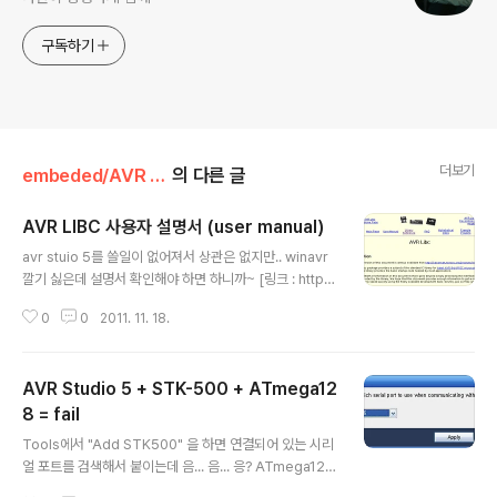
구독하기
더보기
embeded/AVR (ATmega,ATtiny)
의 다른 글
AVR LIBC 사용자 설명서 (user manual)
글 내용
avr stuio 5를 쓸일이 없어져서 상관은 없지만.. winavr
깔기 싫은데 설명서 확인해야 하면 하니까~ [링크 : http://
www.nongnu.org/avr-libc/user-manual/]
0
0
2011. 11. 18.
AVR Studio 5 + STK-500 + ATmega12
8 = fail
글 내용
Tools에서 "Add STK500" 을 하면 연결되어 있는 시리
얼 포트를 검색해서 붙이는데 음... 음... 응? ATmega128
이 없다 -_- 부랴부랴 릴리즈 노트를 뒤져보니 엌? ATme