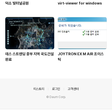
덕소 빛터널공원
virt-viewer for windows
데스 스트렌딩 중부 지역 국도건설
JOYTRON EX M AIR 조이스
완료
틱
의안내
티스토리
로그인
고객센터
© Daum Corp.