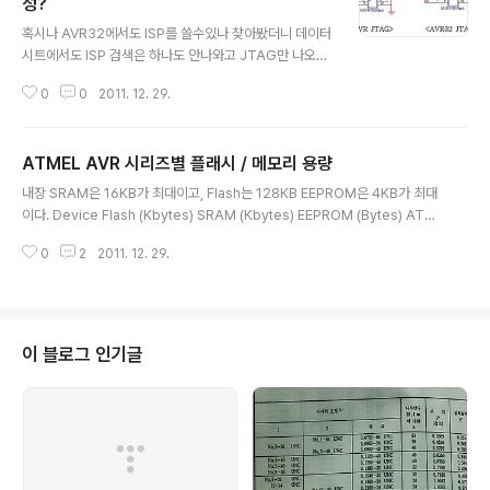
성?
글 내용
혹시나 AVR32에서도 ISP를 쓸수있나 찾아봤더니 데이터
시트에서도 ISP 검색은 하나도 안나와고 JTAG만 나오는
데.. This is not for AVR32. AVR32 is JTAG device
0
0
2011. 12. 29.
and Atmel's Jtag mkII required. While there are
many mkII compatible devices for AVR8 the pro
tocall and commands for supporting AVR32 are
ATMEL AVR 시리즈별 플래시 / 메모리 용량
not known, so original mkII is the only choice at t
글 내용
his time..... [링크 : http://www.edaboard.com/thre
내장 SRAM은 16KB가 최대이고, Flash는 128KB EEPROM은 4KB가 최대
ad95651.html] JTAG도 ATmega용은 대부분 AT90,
이다. Device Flash (Kbytes) SRAM (Kbytes) EEPROM (Bytes) ATm
ATmega 시리..
ega8 8 1 512 ATmega8515 8 0.5 512 ATmega8535 8 0.5 512 AT
0
2
2011. 12. 29.
mega16 16 1 512 ATmega32 32 2 1024 ATmega64 64 4 2048 AT
mega128 128 4 4096 ATmega162 16 1 512 ATmega48 4 0.5 256
ATmega88 8 1 512 ATmega168 16 1 512 AT90CAN128 128 4 409
6 ATmega325 32 2 1024 ATmega3250 32 2 1024 ATmega6450
64 4 2048 A..
이 블로그 인기글