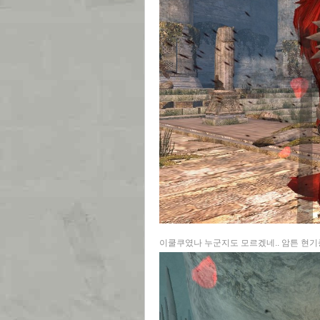
이쿨쿠였나 누군지도 모르겠네.. 암튼 현기