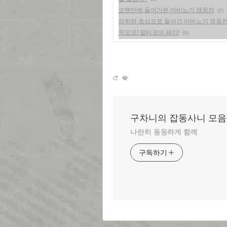
오랫만에 들어가본 마비노기 영웅전
(2)
므하하 초심으로 돌아간 마비노기 영웅
우오오! 멀티코어 패치!
(0)
구차니의 잡동사니 모음
나란히 동등하게 함께
구독하기