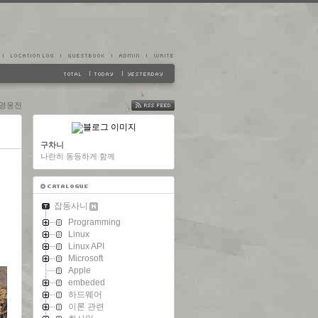
 영웅전
FEED
구차니
나란히 동등하게 함께
잡동사니
Programming
Linux
Linux API
Microsoft
Apple
embeded
하드웨어
이론 관련