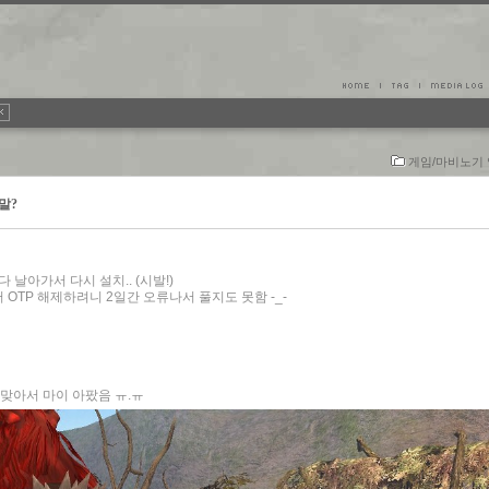
게임/마비노기
말?
 날아가서 다시 설치.. (시발!)
 OTP 해제하려니 2일간 오류나서 풀지도 못함 -_-
 맞아서 마이 아팠음 ㅠ.ㅠ