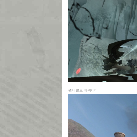
윈터클로 따위야~