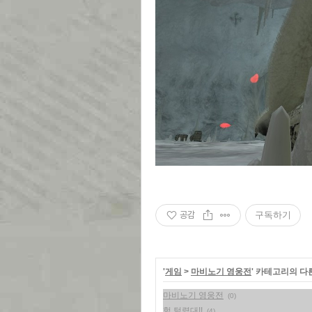
공감
구독하기
'
게임
>
마비노기 영웅전
' 카테고리의 다
마비노기 영웅전
(0)
헐 털렸대!!
(4)