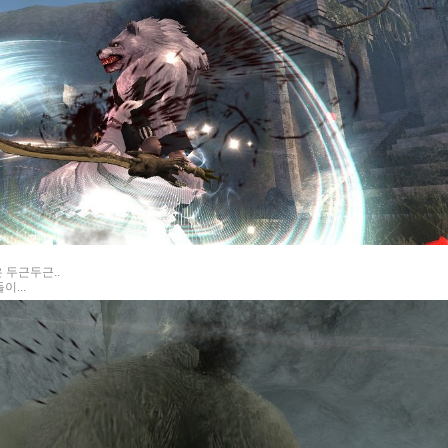
 두근두근..
이...