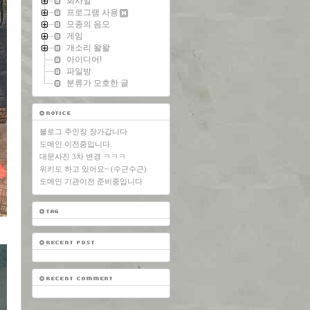
회사일
프로그램 사용
모종의 음모
게임
개소리 왈왈
아이디어!
파일방
분류가 모호한 글
블로그 주인장 장가갑니다
도메인 이전중입니다.
대문사진 3차 변경 ㅋㅋㅋ
위키도 하고 있어요~ (수근수근)
도메인 기관이전 준비중입니다