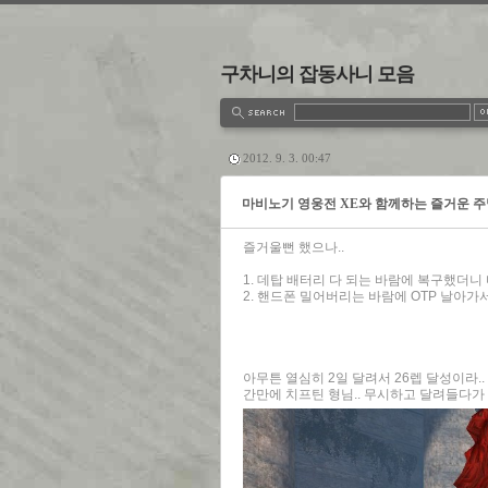
구차니의 잡동사니 모음
estbook
Admin
Write
2012. 9. 3. 00:47
마비노기 영웅전 XE와 함께하는 즐거운 주
즐거울뻔 했으나..
1. 데탑 배터리 다 되는 바람에 복구했더니 다
2. 핸드폰 밀어버리는 바람에 OTP 날아가서
아무튼 열심히 2일 달려서 26렙 달성이라..
간만에 치프틴 형님.. 무시하고 달려들다가