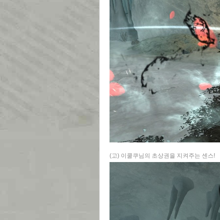
(고) 이쿨쿠님의 초상권을 지켜주는 센스!