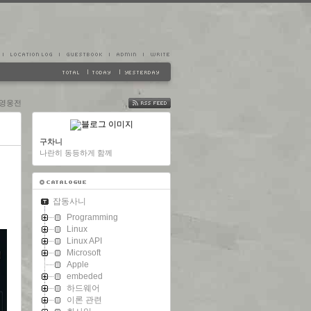
 영웅전
FEED
구차니
나란히 동등하게 함께
잡동사니
Programming
Linux
Linux API
Microsoft
Apple
embeded
하드웨어
이론 관련