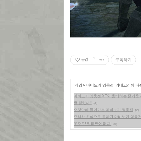
공감
구독하기
'
게임
>
마비노기 영웅전
' 카테고리의 다
마비노기 영웅전 XE와 함께하는 즐거운 
헐 털렸대!!
(4)
오랫만에 들어가본 마비노기 영웅전
(2)
므하하 초심으로 돌아간 마비노기 영웅
우오오! 멀티코어 패치!
(0)