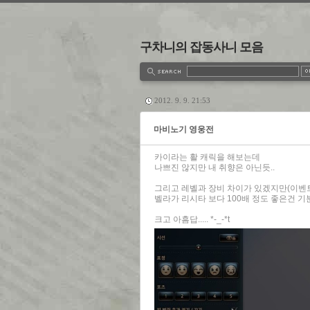
구차니의 잡동사니 모음
estbook
Admin
Write
2012. 9. 9. 21:53
마비노기 영웅전
카이라는 활 캐릭을 해보는데
나쁘진 않지만 내 취향은 아닌듯..
그리고 레벨과 장비 차이가 있겠지만(이벤
벨라가 리시타 보다 100배 정도 좋은건 
크고 아흠답..... *-_-*t