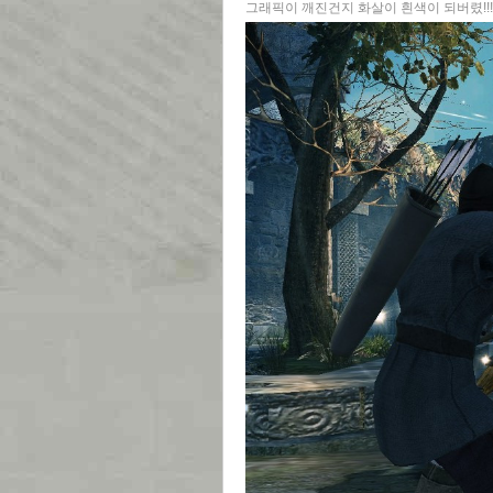
그래픽이 깨진건지 화살이 흰색이 되버렸!!!