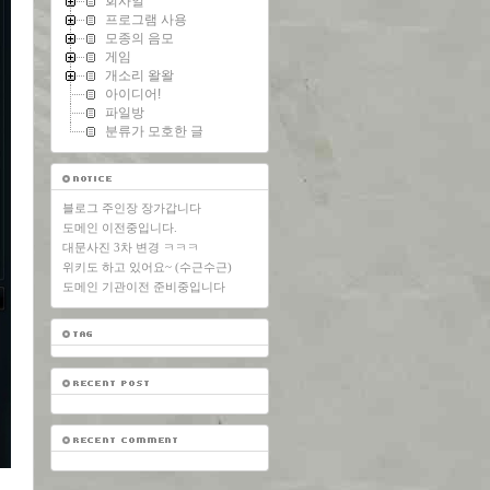
회사일
프로그램 사용
모종의 음모
게임
개소리 왈왈
아이디어!
파일방
분류가 모호한 글
블로그 주인장 장가갑니다
도메인 이전중입니다.
대문사진 3차 변경 ㅋㅋㅋ
위키도 하고 있어요~ (수근수근)
도메인 기관이전 준비중입니다