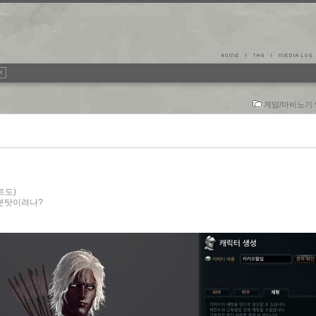
게임/마비노기
트도)
기분탓이려나?