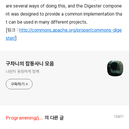
are several ways of doing this, and the Digester compone
nt was designed to provide a common implementation tha
t can be used in many different projects.
[링크 :
http://commons.apache.org/proper/commons-dige
ster/
]
로그 정보
구차니의 잡동사니 모음
나란히 동등하게 함께
구독하기
더보기
Programming/jsp
의 다른 글