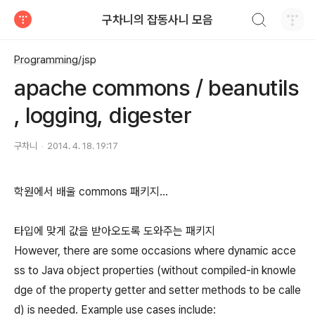
검색하기
구차니의 잡동사니 모음
티스토리
Programming/jsp
apache commons / beanutils
, logging, digester
구차니
2014. 4. 18. 19:17
학원에서 배울 commons 패키지...
타입에 맞게 값을 받아오도록 도와주는 패키지
However, there are some occasions where dynamic acce
ss to Java object properties (without compiled-in knowle
dge of the property getter and setter methods to be calle
d) is needed. Example use cases include: