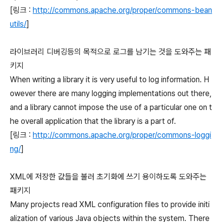
[링크 :
http://commons.apache.org/proper/commons-bean
utils/
]
라이브러리 디버깅등의 목적으로 로그를 남기는 것을 도와주는 패
키지
When writing a library it is very useful to log information. H
owever there are many logging implementations out there,
and a library cannot impose the use of a particular one on t
he overall application that the library is a part of.
[링크 :
http://commons.apache.org/proper/commons-loggi
ng/
]
XML에 저장한 값들을 불러 초기화에 쓰기 용이하도록 도와주는
패키지
Many projects read XML configuration files to provide initi
alization of various Java objects within the system. There