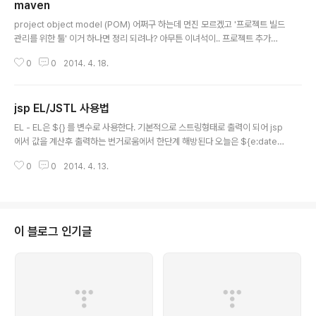
maven
글 내용
project object model (POM) 어쩌구 하는데 먼진 모르겠고 '프로젝트 빌드
관리를 위한 툴' 이거 하나면 정리 되려나? 아무튼 이녀석이.. 프로젝트 추가시
빌드할 목록에 자동으로 추가하고 자동으로 이클립스에서 저장하면 빌드하는
0
0
2014. 4. 18.
등의 역활을 하는 것으로 보인다. Maven's ObjectivesMaven's primary
goal is to allow a developer to comprehend the complete state
of a development effort in the shortest period of time. In order to
jsp EL/JSTL 사용법
attain this goal there are several areas of concern that Maven att
글 내용
empts to deal..
EL - EL은 ${} 를 변수로 사용한다. 기본적으로 스트링형태로 출력이 되어 jsp
에서 값을 계산후 출력하는 번거로움에서 한단계 해방된다 오늘은 ${e:dateF
ormat(today) } 입니다. JSTL - JSTL의 core는 기본적으로 prefix가 c이
0
0
2014. 4. 13.
지만 EL에서 처럼 사용자가 prefix를 지정해서 사용이 가능하기에 JSTL에서
prefix를 반드시 c로 설정할 필요는 없다. JSTL은 tag library이기 때문에 E
L에서 사용하던 ${} 에서 로 바뀌게 된다. 좋게 말하면.. 가독성이 올라가지만
나쁘게 말하면 태그로 바뀌었을뿐 코드인건 여전하기에 html으로 syntax hig
hlight가 되지 않아 큰 장점으로 생각되진 않는다. 무조건 수행 name 파라미터
이 블로그 인기글
의 값이 ${param...