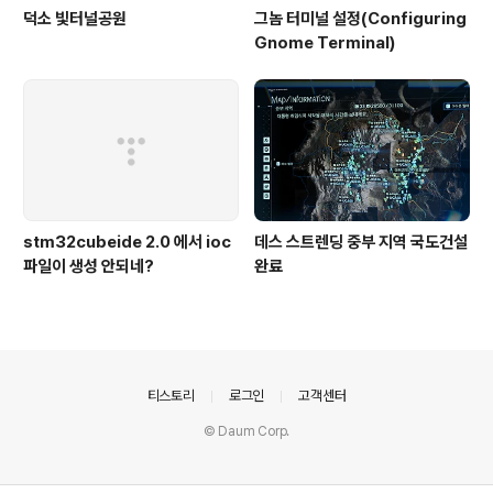
덕소 빛터널공원
그놈 터미널 설정(Configuring
Gnome Terminal)
stm32cubeide 2.0 에서 ioc
데스 스트렌딩 중부 지역 국도건설
파일이 생성 안되네?
완료
의안내
티스토리
로그인
고객센터
© Daum Corp.