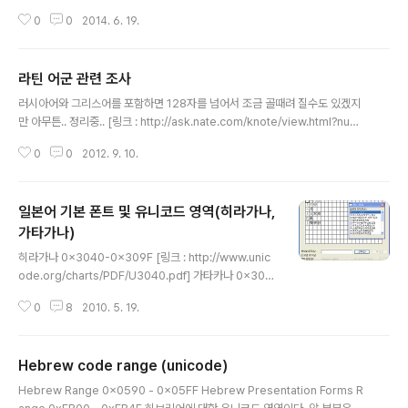
발견.. Fullwidth 라는 녀석인데.. 일종의.. 고정폭 폰트 처
0
0
2014. 6. 19.
럼 사용가능한 영역일거 같긴한데.. 아무튼 폰트 갯수 제한
으로 인해 따로 처리할 수 없기에 일반적인 0x0021 영역
으로 매핑해도 무방할 듯 하다. 2014/06/09 - [모종의 음
라틴 어군 관련 조사
모/다국어 지원] - 일본어 유니코드
글 내용
러시아어와 그리스어를 포함하면 128자를 넘어서 조금 골때려 질수도 있겠지
만 아무튼.. 정리중.. [링크 : http://ask.nate.com/knote/view.html?num=
1261043] 스페인어 [링크 : http://blog.naver.com/coolwestlife/4005
0
0
2012. 9. 10.
6861990] 프랑스어 [링크 : http://ko.wikipedia.org/wiki/프랑스어] [링
크 : http://ko.wiktionary.org/wiki/프랑스어_알파벳] [링크 : http://blog.
daum.net/ausland/2758416] 독일어
일본어 기본 폰트 및 유니코드 영역(히라가나,
가타가나)
글 내용
히라가나 0x3040-0x309F [링크 : http://www.unic
ode.org/charts/PDF/U3040.pdf] 가타카나 0x30A
0-0x30FF [링크 : http://www.unicode.org/charts/
0
8
2010. 5. 19.
PDF/U30A0.pdf] MS Mincho (winXP 기본) [링크 : h
ttp://mwultong.blogspot.com/2006/08/qna-xp-j
apanese-font.html] Meiryo (winVISTA 기본) [링크
Hebrew code range (unicode)
: http://tibetinside.com/13] 묶는 방법이 먼가해서 눌
글 내용
러봤더니 이런 신기한 창이? 아무튼, 일본어로 하니 기본적
Hebrew Range 0x0590 - 0x05FF Hebrew Presentation Forms R
으로 MS Mincho 폰트로 변경되었다.