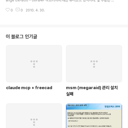
ange 0xFB00 - 0xFB4F 히브리어에 대한 유니코드 영역이다. 앞 부분은 조
합되지 않은 영역이고 뒤의 presentation form은 조합되어 나오는 코드에 대
0
0
2010. 4. 30.
한 영역이다. (그러니까 unicode 변환하면 0x0590-0x05FF 영역의 값만
나오고 automata를 통해 0xFB00-0xFB4F 영역으로 출력을 해야한다.) [링
크 : http://www.unicode.org/charts/]
이 블로그 인기글
claude mcp + freecad
msm (megaraid) 관리 설치
실패