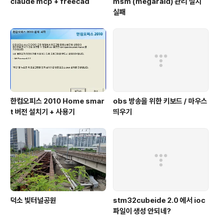
claude mcp + freecad
msm (megaraid) 관리 설치
실패
한컴오피스 2010 Home smar
obs 방송을 위한 키보드 / 마우스
t 버전 설치기 + 사용기
띄우기
덕소 빛터널공원
stm32cubeide 2.0 에서 ioc
파일이 생성 안되네?