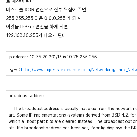
로 계산이 된다.
마스크를 XOR 연산으로 전부 뒤집어 주면
255.255.255.0 은 0.0.0.255 가 되며
이것을 IP와 or 연산을 하게 되면
192.168.10.255가 나오게 된다.
ip address 10.75.20.201/16 is 10.75.255.255
[링크 :
http://www.experts-exchange.com/Networking/Linux_Netw
broadcast address
The broadcast address is usually made up from the network numb
art. Some IP implementations (systems derived from BSD 4.2, for 
which all host part bits are cleared instead. The broadcast opti
nts. If a broadcast address has been set, ifconfig displays the 