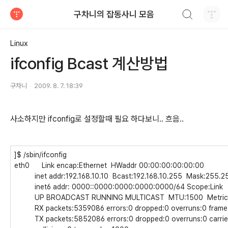
검색하기
구차니의 잡동사니 모음
티스토리
Linux
ifconfig Bcast 계산방법
구차니
2009. 8. 7. 18:39
사소하지만 ifconfig로 설정할때 필요 하다보니.. 흐음..
]$ /sbin/ifconfig
eth0 Link encap:Ethernet HWaddr 00:00:00:00:00:00
inet addr:192.168.10.10 Bcast:192.168.10.255 Mask:255.2
inet6 addr: 0000::0000:0000:0000:0000/64 Scope:Link
UP BROADCAST RUNNING MULTICAST MTU:1500 Metric
RX packets:5359086 errors:0 dropped:0 overruns:0 frame
TX packets:5852086 errors:0 dropped:0 overruns:0 carrie