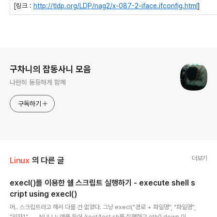
[링크 :
http://tldp.org/LDP/nag2/x-087-2-iface.ifconfig.html
]
로그 정보
구차니의 잡동사니 모음
나란히 동등하게 함께
구독하기
더보기
Linux
의 다른 글
execl()를 이용한 쉘 스크립트 실행하기 - execute shell s
cript using execl()
글 내용
머.. 스크립트라고 해서 다를 건 없었다. 그냥 execl("경로 + 파일명", "파일명",
"인자1", ... , NULL); 예를 들어 /root/test.sh를 실행하고 eth0 down 이라