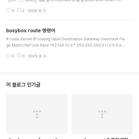
는 인자가 필요 하다면 execl("/root/test.sh", "test.sh", "eth0", "down",
0
2
2009. 8. 7.
NULL); 이렇게 하면된다. 참 쉽죠잉? [링크 : http://www.gnu.org/softwar
e/libc/manual/html_node/Process-Creation-Example.html] [링크 :
http://www.opengroup.org/onlinepubs/009695399/functions/ex
busybox route 명령어
ec.html]
글 내용
# route Kernel IP routing table Destination Gateway Genmask Fla
gs Metric Ref Use Iface 192.168.10.0 * 255.255.255.0 U 0 0 0 eth
0 default 192.168.10.1 0.0.0.0 UG 0 0 0 eth0 route 명령은 라우팅 테
0
0
2009. 8. 6.
이블에 추가/삭제를 하는데 사용된다. 일단 눈에 들어 오는것은 Flags로 U / U
G 라는 것이 있다. Flags Possible flags include U (route is up) H (tar
get is a host) G (use gateway) R (reinstate route for dynamic rout
ing) D (dynamically installed by da..
이 블로그 인기글