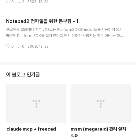
0
2
2008. 12. 24.
문제(?)로 프로토타입과 실제 함수의 리턴 타입이 맞지 않아 에러가 발생을 하
긴 했지만 말이다. 일단 DWORD *func와 DWORD_PTR func가 같아 보이
는데, 다르게 인식을 해서 생긴 문제였다. 아무튼 요즘에 Win32API 스타일로
Notepad2 컴파일을 위한 몸부림 - 1
프로그래밍을 하다 보니, 조금은 눈에 익은 녀석들이 보여서 상대적으로 그다지
글 내용
어렵지는 않게 수정을 하고는 있지만, 생각보다 상당히 방대한 녀석이라.. Sour
프로젝트 설정에서 기본 값으로는 PlatformSDK의 include를 사용하지 않기
ce Insight 없이 Visual Studio만으로 하기에는 상..
때문에 Platform SDK를 설치 한다고 해서 에러가 사라지는 것은 아닌 듯 하
다. 아래 글을 읽다가 문득 Platform SDK의 경로에 대해서 떠오르게 되었고,
0
0
2008. 12. 22.
프로젝트 설정에서 어떤 곳에도 include를 설정해 놓은곳이 없었다는 점이 떠
올랐다. [발견 : http://social.msdn.microsoft.com/forums/en-US/vcg
eneral/thread/0300699f-4f0d-46dc-9c47-c4f5f0a2356b] 그리
고 나머지 에러는 undefined 에러 이므로.. 오리지널 소스와 비교해서 차이점
을 보면 어떻게 될 듯 하고, 문제는 Scintilla 에서 선언된 것들을 끌어 오는 문제
이 블로그 인기글
인데..
claude mcp + freecad
msm (megaraid) 관리 설치
실패