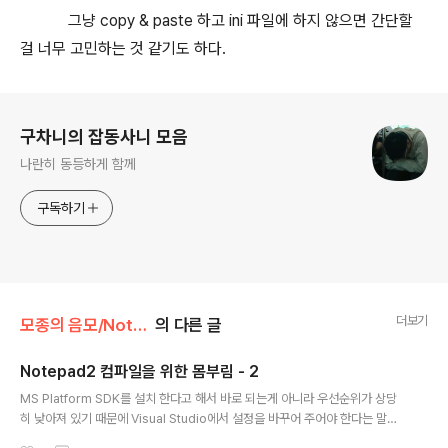
그냥 copy & paste 하고 ini 파일에 하지 않으면 간단할
걸 너무 고민하는 것 같기도 하다.
로그 정보
구차니의 잡동사니 모음
나란히 동등하게 함께
구독하기
더보기
모종의 음모/Notepad2
의 다른 글
Notepad2 컴파일을 위한 몸부림 - 2
글 내용
MS Platform SDK를 설치 한다고 해서 바로 되는게 아니라 우선순위가 상당
히 낮아져 있기 때문에 Visual Studio에서 설정을 바꾸어 주어야 한다는 말에
설정을 바꾸고 선언문을 삭제 하니 이상없이 컴파일이 되었다. 물론 소스상의