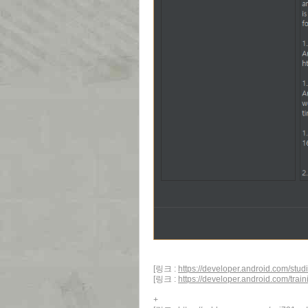
[링크 :
https://developer.android.com/stud
[링크 :
https://developer.android.com/train
+