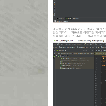
개발툴도 이제 SSD 아니면 돌리기 빡센 시대
한참 기다리니 자동으로 이런저런 페이지가
우측 하단에 NDK 깔라고 뜨길래 누르니 N