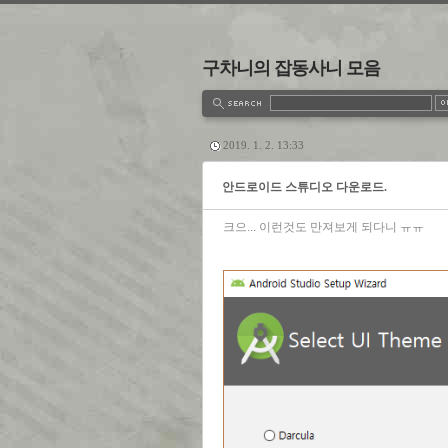
구차니의 잡동사니 모음
estbook
Admin
Write
2019. 1. 2. 13:33
안드로이드 스튜디오 다운로드.
크으... 이런것도 만져보게 되다니 ㅠㅠ