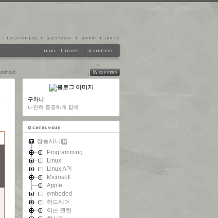
ndroid
FEED
구차니
나란히 동등하게 함께
잡동사니
Programming
Linux
Linux API
Microsoft
Apple
embeded
하드웨어
이론 관련