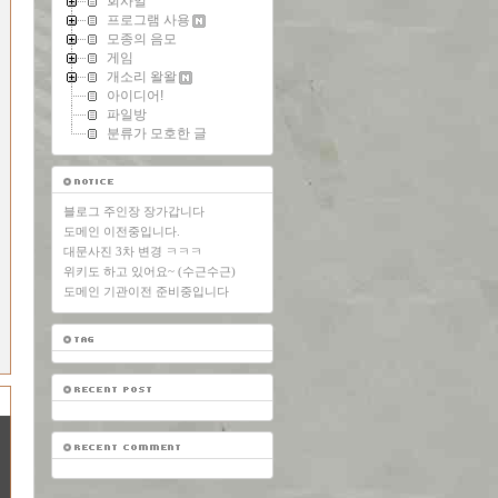
회사일
프로그램 사용
모종의 음모
게임
개소리 왈왈
아이디어!
파일방
분류가 모호한 글
블로그 주인장 장가갑니다
도메인 이전중입니다.
대문사진 3차 변경 ㅋㅋㅋ
위키도 하고 있어요~ (수근수근)
도메인 기관이전 준비중입니다