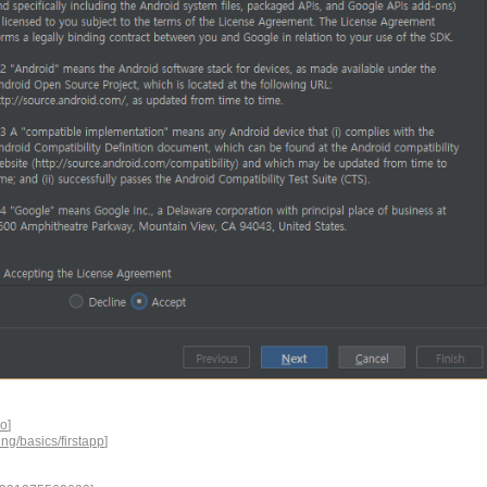
io
]
ing/basics/firstapp
]