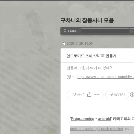
구차니의 잡동사니 모음
estbook
Admin
Write
2020. 5. 29. 18:58
안드로이드 조이스틱 UI 만들기
만들려고 한게 여기 다 있네?
[링크 :
https://www.instructables.com/id/A
공감
구독하기
'
Programming
>
android
' 카테고리의 
android studio - git push rejected
(0)