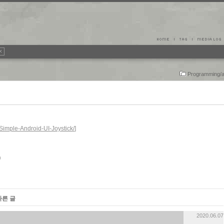
Programming/a
-Simple-Android-UI-Joystick/
]
다른 글
2020.06.07