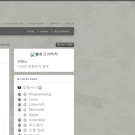
ndroid
FEED
구차니
나란히 동등하게 함께
잡동사니
Programming
Linux
Linux API
Microsoft
Apple
embeded
하드웨어
이론 관련