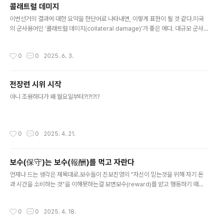
콜래트럴 데미지
글 내용
이번선거의 결과에 대한 요약을 한단어로 나타내면, 이렇게 표현이 될 것 같다.미국
의 군사용어인 ‘콜래트럴 데미지(collateral damage)’가 좋은 예다. 대규모 군사
공격에 따르는 민간인 피해를 뜻하는 말이다. 의도하지 않은 희생, 부수적 피해 등으
로 번역된다.[링크 : https://www.joongang.co.kr/article/4717437] 부디 기
작성시간
0
0
2025. 6. 3.
우이길..나치가 공산주의자들을 덮쳤을 때,나는 침묵했다;나는 공산주의자가 아니었
다.그 다음에 그들이 사회민주당원들을 가두었을 때,나는 침묵했다;나는 사회민주당
원이 아니었다.그 다음에 그들이 노동조합원들을 덮쳤을 때,나는 아무 말도 하지 않
전장련 시위 시작
았다;나는 노동조합원이 아니었다.그 다음에 그들이 유대인들에게 왔을 때,나는 아무
글 내용
말도 하지 않았다;나는 유대..
아니 조용하다가 왜 월요일부터?!?!?!?
작성시간
0
0
2025. 4. 21.
보수(保守)는 보수(報酬)를 먹고 자란다
글 내용
언제나 드는 생각은 제목대로.보수들이 진보진영의 "자신이 믿는것을 위해 자기 돈
과 시간을 소비하는 것"을 이해못하는걸 보면보수(reward)를 받고 행동하기 때문
이 아닐까.. 아크로비스타도 '텅' 힘빠진 극단 세력…선동 유튜버들 어디로?[링크 : ht
tps://v.daum.net/v/20250417191255056]
작성시간
0
0
2025. 4. 18.