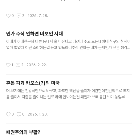
134504159]
작성시간
0
2
2026. 7. 28.
먼가 주식 안하면 바보인 시대
글 내용
아내가 아내친구와 다른 동네서 술 마신다고 데려다 주고 오는데아내 친구의 친척이
얼마 벌었다 이런 소리하는걸 듣고 있노라니주식 안하는 내가 문제인가 싶은 생각이
들기도 하는데..머.. 5천 넘어서 7500 간다 이러고 있긴 하더만.. 모르겠다..
작성시간
1
2
2026. 2. 22.
혼돈 파괴 카오스(?)의 미국
글 내용
머 보기에는 건강식단으로 바꾸고, 과도한 백신을 줄이자 이긴한데전반적으로 복지
를 줄여서 지출을 줄이려는 걸로 밖에 안보이는건 왜일까 브룩 롤린스 미 농림부 장
관은 현지시간 14일 뉴스채널 뉴스네이션과의 인터뷰에서 미국인들이 "닭고기 한
조각, 브로콜리 한 조각, 옥수수 토르티야 그리고 다른 음식 한 개"만 먹으면 3달러에
작성시간
0
0
2026. 1. 20.
새 식단에 맞는 식사를 할 수 있다고 말했습니다.[링크 : https://www.ytn.co.kr/_l
n/0104_202601161028567809] 로버트 F. 케네디 주니어 보건복지부 장관과
브룩 롤린스 농무부 장관은 지난 7일(현지시간) ‘2025~2030 미국인을 위한 식단
패권주의의 부활?
지침(Dietary Guidelines for Americans)’을 발표했다. 지침은 학교 급식과 군
글 내용