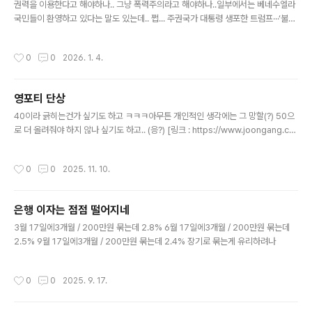
..
권력을 이용한다고 해야하나.. 그냥 폭력주의라고 해야하나..일부에서는 베네수엘라
국민들이 환영하고 있다는 말도 있는데.. 쩝... 주권국가 대통령 생포한 트럼프···‘불량
초강대국의 시대’ 본격화[링크 : https://www.khan.co.kr/article/202601041
443001]
작성시간
0
0
2026. 1. 4.
영포티 단상
글 내용
40이라 긁히는건가 싶기도 하고 ㅋㅋㅋ아무튼 개인적인 생각에는 그 망할(?) 50으
로 더 올려줘야 하지 않나 싶기도 하고.. (응?) [링크 : https://www.joongang.co.
kr/article/25380508][링크 : https://weekly.khan.co.kr/article/2025110
30600001]
작성시간
0
0
2025. 11. 10.
은행 이자는 점점 떨어지네
글 내용
3월 17일에3개월 / 200만원 묶는데 2.8% 6월 17일에3개월 / 200만원 묶는데
2.5% 9월 17일에3개월 / 200만원 묶는데 2.4% 장기로 묶는게 유리하려나
작성시간
0
0
2025. 9. 17.