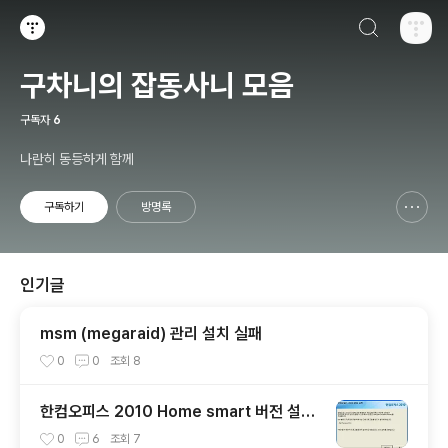
검색하기
티스토리
구차니의 잡동사니 모음
구독자
6
나란히 동등하게 함께
구독하기
방명록
신고하기 레이어
열기
인기글
msm (megaraid) 관리 설치 실패
0
0
조회
8
한컴오피스 2010 Home smart 버전 설치
기 + 사용기
0
6
조회
7