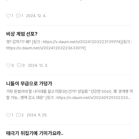
작성시간
1
1
2024. 12. 4.
비상 계엄 선포?
글 내용
엥? 갑자기? 왜? [링크 : https://v.daum.net/v/20241203223139974][링크 :
https://v.daum.net/v/20241203223633019]
작성시간
0
0
2024. 12. 3.
니들이 무급으로 가덩가
글 내용
가장 돈벌어야 할 나이대를 끌고가겠다는건가? 성일종 "건강한 5060, 軍 경계병 역
할 가능…병력 감소 대응" [링크 : https://v.daum.net/v/2024092510233325
7]
작성시간
1
2
2024. 9. 25.
태극기 뒤집기에 기미가요라..
글 내용