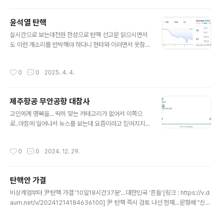
윤석열 탄핵
글 내용
실시간으로 보는데전원 찬성으로 탄핵 선고문 읽으시면서
도 이런 개소리를 반박해야 하다니 현타와 이러면서 웃참
하시는게 실패하는 느낌 +오우 즐거운(?) 파란색
작성시간
0
0
2025. 4. 4.
제주항공 무안공항 대참사
글 내용
고인에게 명복을... 딱히 맞는 카테고리가 없어서 이쪽으
로..아침에 일어나서 뉴스를 보는데 요즘이라고 믿어지지
않는 대참사안좋은 화질의 동영상 2명 구조에, 사망자는
늘어가고 있고착륙전 버드 스트라이크로 추정되는 동영상
작성시간
0
0
2024. 12. 29.
만 보고 있노라면어? 착륙직전인데 왜 랜딩기어가 안내려
와 있어? 라는 생각만 들었다. 결국에는 기적적으로 생존한
2명을 제외하면 전원 사망으로 끝난듯.승객 177명 사망·2
탄핵안 가결
명 실종…무안공항 大참사[링크 : https://v.daum.net/v/
글 내용
20241229193850131] [링크 : https://www.youtu
비상계엄부터 尹탄핵 가결 '10일18시간37분'…대한민국 ‘흔들’[링크 : https://v.d
be.com/watch?v=cIkrV60xFgA] 동체착륙[링크 : htt
aum.net/v/20241214184636100] 尹 탄핵 즉시 검토 나선 헌재…문형배 "신속
ps://www.youtube.com/watch?v=YPWJp2vXoS
·공정한 재판"[링크 : https://v.daum.net/v/20241214185204202] 다만 언론