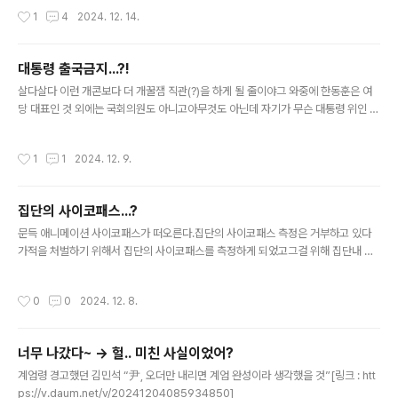
c] 버드 스트라이크 추정 --..
들은 먼가 습관성(?) 탄핵이라는 이미지를 씌우려고 하네?
작성시간
1
4
2024. 12. 14.
대통령 출국금지...?!
글 내용
살다살다 이런 개콘보다 더 개꿀잼 직관(?)을 하게 될 줄이야그 와중에 한동훈은 여
당 대표인 것 외에는 국회의원도 아니고아무것도 아닌데 자기가 무슨 대통령 위인 것
마냥 직무배제라니 질서있는 퇴진이라니 이상한 소리를 하는데자기가 이런 혼란을
정리하고 새로운 대선주자로서 두각을 드러내보겠다는 야망만 앞선게 아닐까 생각
작성시간
1
1
2024. 12. 9.
이 된다. 현직 대통령 사상 초유의 ‘출국금지’…김건희 여사 출금은 “검토중”[링크 :
https://v.daum.net/v/20241209154002506] 개혁신당 "한동훈, 무슨 자격으
로 대통령 직무배제…국힘만 신나"[링크 : https://v.daum.net/v/20241208105
집단의 사이코패스...?
920692] 한동훈 “윤 대통령 직무배제하고 질서 있는 퇴진 추진”[링크 : https://v.
글 내용
daum..
문득 애니메이션 사이코패스가 떠오른다.집단의 사이코패스 측정은 거부하고 있다
가적을 처벌하기 위해서 집단의 사이코패스를 측정하게 되었고그걸 위해 집단내 사
이코패스를 올리게 되는 구성원을 제거하여 집단의 사이코패스를 낮춘다는 내용애
니메이션에서는 그 안의 순수한 사람들도 구성원이라는 이유로 처벌을 받을수 있기
작성시간
0
0
2024. 12. 8.
에 위험할수 있다면서 경고를 하지만 지금의 현실에서문제가 있는 집단에서 문제가
있는 사람 몇을 처리했다고 문제가 없는 집단이 될 수 있는가문제가 있는 사람을 처
리했다는 관점에서 조직의 이익을 위해 개인의 선택권등을 침해했는데 그렇다면그
너무 나갔다~ -> 헐.. 미친 사실이었어?
걸 처리했다고 해서 집단이 문제가 없는 것이 될 수 있는가? 라는 새로운 고민이 들어
글 내용
나게 된다. ‘尹 대통령 탈당’ 요구한 한동훈… 역대 대통령 사례 살펴보니[링크 : ht..
계엄령 경고했던 김민석 “尹, 오더만 내리면 계엄 완성이라 생각했을 것”[링크 : htt
ps://v.daum.net/v/20241204085934850]