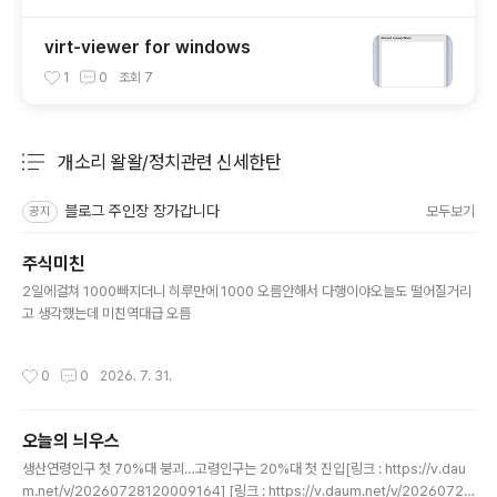
virt-viewer for windows
1
0
조회
7
개소리 왈왈/정치관련 신세한탄
분류 전체보기
주요 글 목록
블로그 주인장 장가갑니다
모두보기
공지
주식미친
글 내용
2일에걸쳐 1000빠지더니 히루만에 1000 오름안해서 다행이야오늘도 떨어질거리
고 생각했는데 미친역대급 오름
작성시간
0
0
2026. 7. 31.
오늘의 늬우스
글 내용
생산연령인구 첫 70%대 붕괴…고령인구는 20%대 첫 진입[링크 : https://v.dau
m.net/v/20260728120009164] [링크 : https://v.daum.net/v/20260728