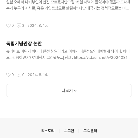
일본 오페라 나비부인이 먼진 모르겠다만그걸 15일 새벽에 틀었어야 했을까.도대체
누가 누구의 지시로, 혹은 과잉충성으로 한걸까? 다만 태극기는 정서적으로는 아닐
수도 있지만 미묘... 日 기미가요→엉터리 태극기…KBS, 광복절 찬물 끼얹고 "실
수" [링크 : https://v.daum.net/v/20240815163724061] 광복절에 기미가요·
작성시간
0
2
2024. 8. 15.
뒤집힌 태극기...KBS 결국 사과[링크 : https://v.daum.net/v/2024081518132
3700]
독립기념관장 논란
글 내용
뉴라이트 따위가 아니라 완전 친일파라고 이야기 나올정도인데어떻게 되려나. 아마
도.. 강행하겠지? 여태까지 그래왔듯...[링크 : https://v.daum.net/v/202408131
72510998]
작성시간
0
0
2024. 8. 14.
더보기
의안내
티스토리
로그인
고객센터