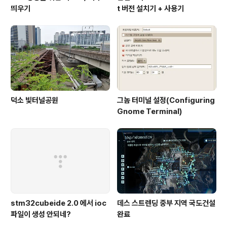
띄우기
t 버전 설치기 + 사용기
덕소 빛터널공원
그놈 터미널 설정(Configuring
Gnome Terminal)
stm32cubeide 2.0 에서 ioc
데스 스트렌딩 중부 지역 국도건설
파일이 생성 안되네?
완료