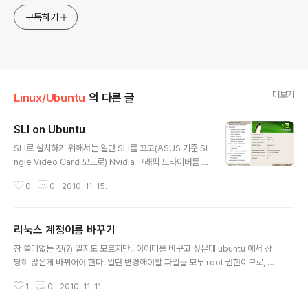
구독하기
더보기
Linux/Ubuntu
의 다른 글
SLI on Ubuntu
글 내용
SLI로 설치하기 위해서는 일단 SLI를 끄고(ASUS 기준 Si
ngle Video Card 모드로) Nvidia 그래픽 드라이버를 설
치한 다음 다시 BIOS에서 Dual Video Card나 AUTO
0
0
2010. 11. 15.
로 변환해주어야 한다. 일단 2010.11.15일 기준 Ubuntu
에서 설치되는 리눅스용 nVidia 드라이버의 버전은 195
버전이다. CUDA를 돌리기 위해서는 새로 받아서 설치해
리눅스 계정이름 바꾸기
야할듯 -_- 그리고 SLI로 인식을 해서 여러개 그래픽 카드
글 내용
는 나오지만, SLI 관련 설정은 보이지 않는다. 260 대로 바
참 쓸데없는 짓(?) 일지도 모르지만.. 아이디를 바꾸고 싶은데 ubuntu 에서 상
꾸어도 별 차이는 없는듯 -_- 일단 내꺼는 아래와 같은데..
당히 많은게 바뀌어야 한다. 일단 변경해야할 파일들 모두 root 권한이므로, 정
bad 의 경우 같은 느낌. $ lspci | grep -i vga 04:00.0
말로 변경을 하고 싶다면 다른 유저를 만들어서 다른 유저로 진행을 하거나, $
VGA compatible controller: nVidi..
1
0
2010. 11. 11.
sudo su 명령을 통해 root로 바꾸어 진행을 해야 한다. 1. /etc/passwd - id
를 변경함 2. /etc/group - sudoers 문제로 인해 반드시 바꾸어 주어야함 3.