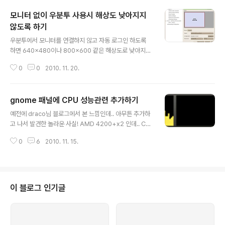
모니터 없이 우분투 사용시 해상도 낮아지지
않도록 하기
글 내용
우분투에서 모니터를 연결하지 않고 자동 로그인 하도록
하면 640x480이나 800x600 같은 해상도로 낮아지는
문제가 있다. 강제로 xorg.conf 바꾸면 되지만 그마저도
0
0
2010. 11. 20.
귀찮을때! nVidia 사용자는 X Server Settings 프로그
램에서 모니터를 연결해서 부팅후 원하는 해상도로 설정하
고 "Save to X Configuration File" 을 해주고 나서 리
gnome 패널에 CPU 성능관련 추가하기
부팅 하면 그 해상도로 고정 끝! 2010/02/16 - [Linux] -
글 내용
Xwindow 해상도 설정하기 2010/01/15 - [Linux/Ubu
예전에 draco님 블로그에서 본 느낌인데.. 아무튼 추가하
ntu] - [황당해결] Ubuntu 9.10 + Nvidia 에서 640x4
고 나서 발견한 놀라운 사실! AMD 4200+x2 인데.. CP
80 해상도 이상으로 설정하기 2010/01/14 - [하드웨어
U 속도 조절이 가능한듯?! 노트북이 아니라 데스크탑인데
관련] - EDID - Extended disp..
0
6
2010. 11. 15.
도 말이다!
이 블로그 인기글