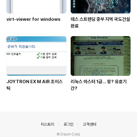
virt-viewer for windows
데스 스트렌딩 중부 지역 국도건설
완료
JOYTRON EX M AIR 조이스
리눅스 마스터 1급... 읭? 유효기
틱
간?
의안내
티스토리
로그인
고객센터
© Daum Corp.