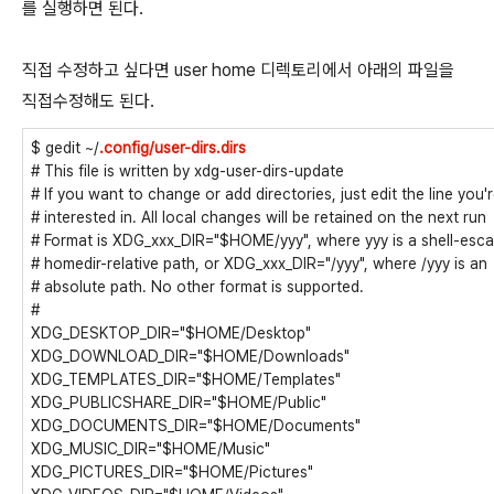
를 실행하면 된다.
직접 수정하고 싶다면 user home 디렉토리에서 아래의 파일을
직접수정해도 된다.
$ gedit ~/
.config/user-dirs.dirs
# This file is written by xdg-user-dirs-update
# If you want to change or add directories, just edit the line you'
# interested in. All local changes will be retained on the next run
# Format is XDG_xxx_DIR="$HOME/yyy", where yyy is a shell-esc
# homedir-relative path, or XDG_xxx_DIR="/yyy", where /yyy is an
# absolute path. No other format is supported.
#
XDG_DESKTOP_DIR="$HOME/Desktop"
XDG_DOWNLOAD_DIR="$HOME/Downloads"
XDG_TEMPLATES_DIR="$HOME/Templates"
XDG_PUBLICSHARE_DIR="$HOME/Public"
XDG_DOCUMENTS_DIR="$HOME/Documents"
XDG_MUSIC_DIR="$HOME/Music"
XDG_PICTURES_DIR="$HOME/Pictures"